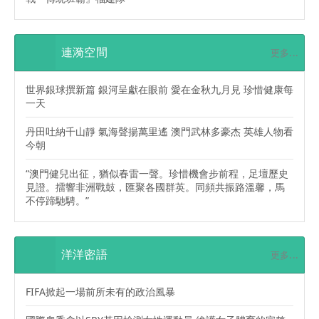
連漪空間
更多...
世界銀球撰新篇 銀河呈獻在眼前 愛在金秋九月見 珍惜健康每
一天
丹田吐納千山靜 氣海聲揚萬里遙 澳門武林多豪杰 英雄人物看
今朝
“澳門健兒出征，猶似春雷一聲。珍惜機會步前程，足壇歷史
見證。擂響非洲戰鼓，匯聚各國群英。同頻共振路溫馨，馬
不停蹄馳騁。”
洋洋密語
更多...
FIFA掀起一場前所未有的政治風暴