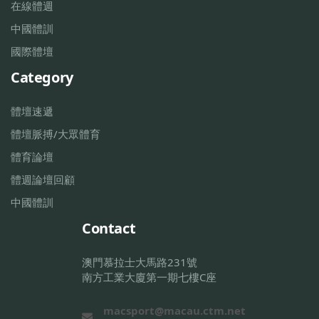
在線體週
中國體訓
國際體壇
Category
體壇速遞
體壇脈搏/大眾體育
體育論壇
體週論壇回顧
中國體訓
Contact
澳門慕拉士大馬路231號
南方工業大廈第一期七樓C座
macsport@macau.ctm.net