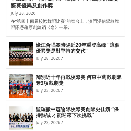
際賽優異及創作獎
July 28, 2026
在“第四十四屆校際舞蹈比賽”的舞台上，澳門浸信學校舞
蹈隊憑藉原創舞蹈《念》一舉;
濠江合唱團時隔近20年重登高峰 “這個
優異獎是對堅持的交代”
July 28, 2026
闊別近十年再戰校際賽 何東中葡戲劇隊
奪3項戲劇獎
July 23, 2026
聖羅撒中辯論隊校際賽創隊史佳績 “保
持熱誠 才能迎來下次挑戰”
July 23, 2026