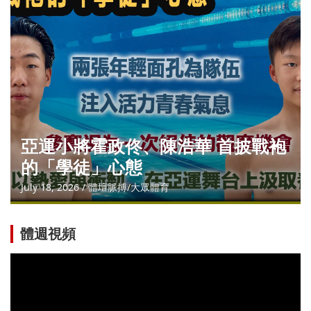
全面落實「以老帶新」的傳承策
戰袍
羽毛球隊秉持「衝擊對手」挑戰
姿態迎戰亞運會
July 27, 2026
體壇脈搏/大眾體育
體週視頻