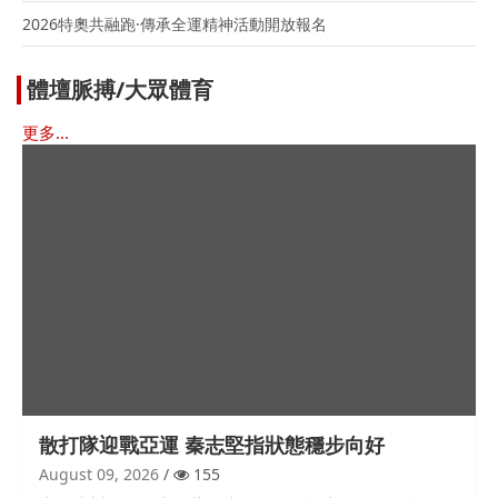
2026特奧共融跑·傳承全運精神活動開放報名
體壇脈搏/大眾體育
更多...
散打隊迎戰亞運 秦志堅指狀態穩步向好
August 09, 2026
155