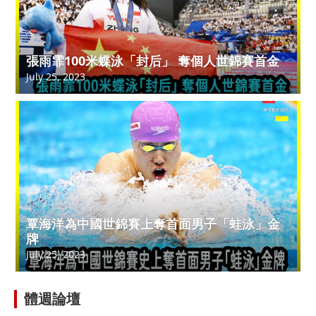
張雨霏100米蝶泳「封后」 奪個人世錦賽首金
July 25, 2023
覃海洋為中國世錦賽上奪首面男子「蛙泳」金
牌
July 25, 2023
體週論壇