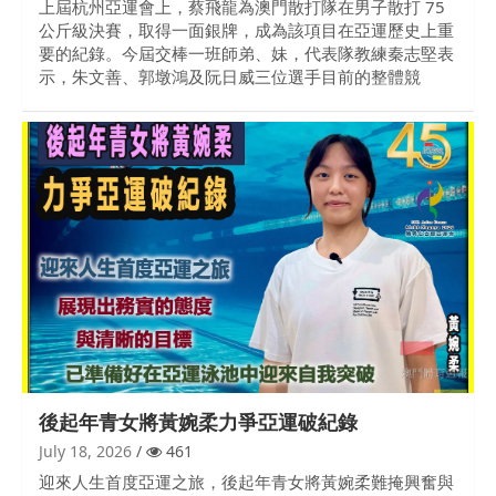
上屆杭州亞運會上，蔡飛龍為澳門散打隊在男子散打 75
公斤級決賽，取得一面銀牌，成為該項目在亞運歷史上重
要的紀錄。今屆交棒一班師弟、妹，代表隊教練秦志堅表
示，朱文善、郭墩鴻及阮日威三位選手目前的整體競
後起年青女將黃婉柔力爭亞運破紀錄
July 18, 2026
461
迎來人生首度亞運之旅，後起年青女將黃婉柔難掩興奮與