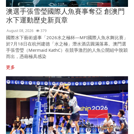
澳選手張雪瑩國際人魚賽事奪亞 創澳門
水下運動歷史新頁章
August 08, 2026
379
國際水下藝術盛事「2026水之極杯—MFI國際人魚水舞比賽」
於7月18日在杭州建德「水之極」潛水酒店圓滿落幕。澳門選
手張雪瑩（Mermaid KathC）在競爭激烈的人魚公開組中脫穎
而出，憑藉極具感染
更多