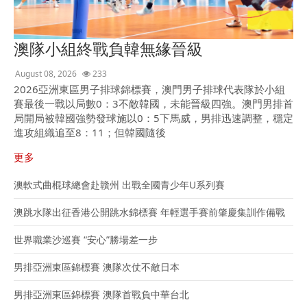
澳隊小組終戰負韓無緣晉級
August 08, 2026
233
2026亞洲東區男子排球錦標賽，澳門男子排球代表隊於小組
賽最後一戰以局數0：3不敵韓國，未能晉級四強。澳門男排首
局開局被韓國強勢發球施以0：5下馬威，男排迅速調整，穩定
進攻組織追至8：11；但韓國隨後
更多
澳軟式曲棍球總會赴贛州 出戰全國青少年U系列賽
澳跳水隊出征香港公開跳水錦標賽 年輕選手賽前肇慶集訓作備戰
世界職業沙巡賽 “安心”勝場差一步
男排亞洲東區錦標賽 澳隊次仗不敵日本
男排亞洲東區錦標賽 澳隊首戰負中華台北