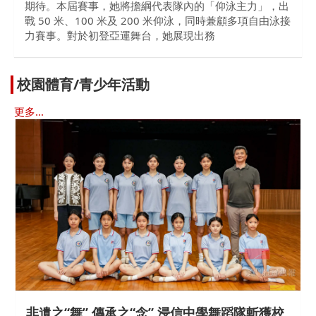
期待。本屆賽事，她將擔綱代表隊內的「仰泳主力」，出
戰 50 米、100 米及 200 米仰泳，同時兼顧多項自由泳接
力賽事。對於初登亞運舞台，她展現出務
校園體育/青少年活動
更多...
非遺之“舞” 傳承之“念” 浸信中學舞蹈隊斬獲校