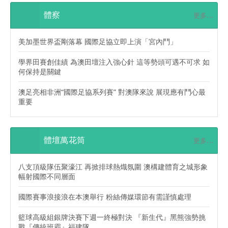
體察
更多...
美加墨世界盃剛落幕 國際足協立即上演「宮內鬥」
學界田賽創佳績 為澳田壇注入強心針 這等勢頭可遇不可求 如
何保持是關鍵
澳足亮相非洲“國際足協系列賽” 對澳隊來說 展現應有鬥心最
重要
體壇萬花筒
更多...
八支頂級隊伍聚濠江 再掀排球熱熾氛圍 澳構建體育之城形象
幅射國際不同層面
國際賽事浪接浪在本澳舉行 粉絲傳媒環節有需謹慎處理
籃球高級組銀牌決賽下週一終極對決 『新生代』黑熊強勢挑
戰『傳統班霸』福建隊