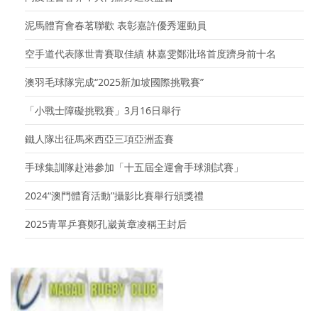
泥馬體育會春茗聯歡 表彰嘉許優秀運動員
空手道代表隊世青賽取佳績 林嘉雯鄭沘珞首度躋身前十名
澳羽毛球隊完成“2025新加坡國際挑戰賽”
「小戰士障礙挑戰賽」3月16日舉行
鐵人隊出征馬來西亞三項亞洲盃賽
手球集訓隊赴港參加「十五屆全運會手球測試賽」
2024“澳門體育活動”攝影比賽舉行頒獎禮
2025青單乒賽鄭孔崴黃章凌稱王封后