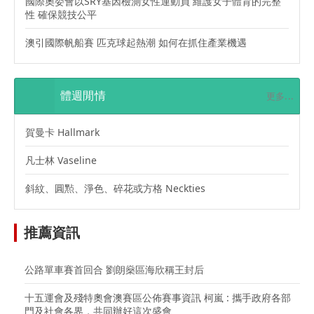
國際奧委會以SRY基因檢測女性運動員 維護女子體育的完整
性 確保競技公平
澳引國際帆船賽 匹克球起熱潮 如何在抓住產業機遇
體週閒情
更多...
賀曼卡 Hallmark
凡士林 Vaseline
斜紋、圓㸃、淨色、碎花或方格 Neckties
推薦資訊
公路單車賽首回合 劉朗燊區海欣稱王封后
十五運會及殘特奧會澳賽區公佈賽事資訊 柯嵐 : 攜手政府各部
門及社會各界，共同辦好這次盛會