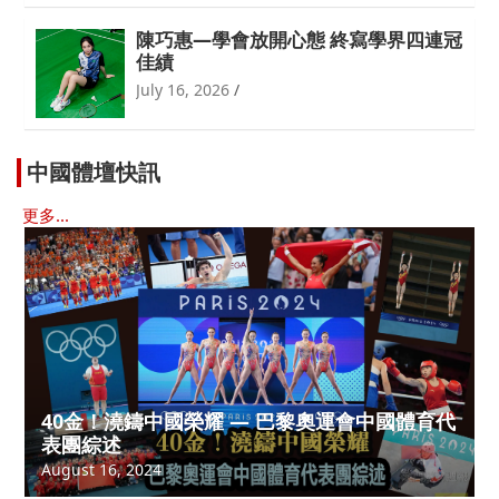
陳巧惠—學會放開心態 終寫學界四連冠
佳績
July 16, 2026
中國體壇快訊
更多...
40金！澆鑄中國榮耀 — 巴黎奧運會中國體育代
表團綜述
August 16, 2024