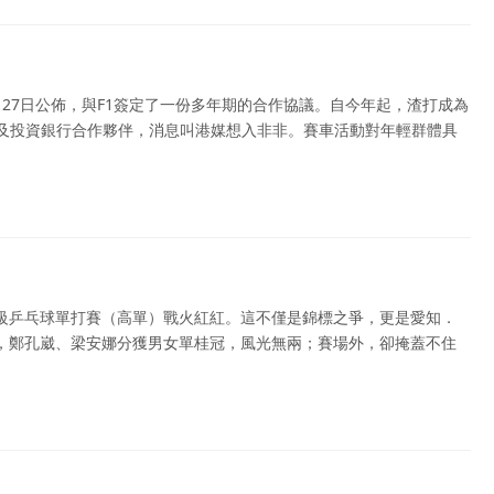
27日公佈，與F1簽定了一份多年期的合作協議。自今年起，渣打成為
業及投資銀行合作夥伴，消息叫港媒想入非非。賽車活動對年輕群體具
級乒乓球單打賽（高單）戰火紅紅。這不僅是錦標之爭，更是愛知．
，鄭孔崴、梁安娜分獲男女單桂冠，風光無兩；賽場外，卻掩蓋不住