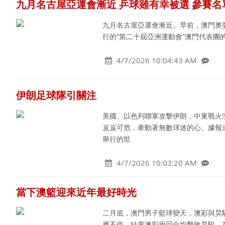
九月名古屋亞運會漸近 乒球雖有幸被選 參賽名
九月名古屋亞運會漸近。早前，澳門奧委
行的“第二十屆亞洲運動會”澳門代表團
4/7/2026 10:04:43 AM
伊朗足球隊引關注
美國、以色列聯軍攻擊伊朗，中東戰火
岌岌可危，牽動著無數球迷的心。據報
舉行的世
4/7/2026 10:03:20 AM
當下澳籃迎來近年最好時光
二月底，澳門男子籃球變天，澳彩與昊
應不俗，結果澳彩兩回合均擊敗昊駿，