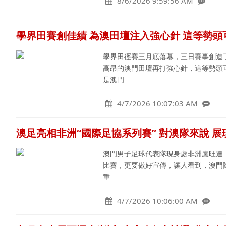
8/6/2026 9:59:56 AM
學界田賽創佳績 為澳田壇注入強心針 這等勢頭
學界田徑賽三月底落幕，三日賽事創造
高昂的澳門田壇再打強心針，這等勢頭
是澳門
4/7/2026 10:07:03 AM
澳足亮相非洲“國際足協系列賽” 對澳隊來說 
澳門男子足球代表隊現身處非洲盧旺達
比賽，更要做好宣傳，讓人看到，澳門隊
重
4/7/2026 10:06:00 AM