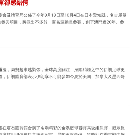
單卻感錯愕
會及體育局公佈了今年9月19日至10月4日在日本愛知縣．名古屋舉
的參與項目，將派出不多於一百名運動員參賽，創下澳門近20年、參
瀰漫，局勢越來越緊張，全球高度關注，身陷硝煙之中的伊朗足球更
道，伊朗體育部表示伊朗隊不可能參加今夏於美國、加拿大及墨西哥
駿在塔石體育館合演了兩場精彩的全澳籃球聯賽高級組決賽，觀眾反
首度打甲組便奪得高級組冠軍，昊駿再度飲恨。黑熊則在季軍戰中擊