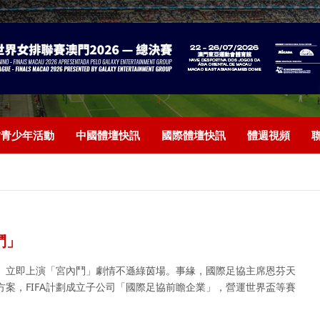
/青少年活動
中國體壇快訊
國際體壇快訊
體週視頻
鬥」
A）立即上演「宮內鬥」劇情不遜綠茵場。事緣，國際足協主席恩芬天
案，FIFA計劃成立子公司「國際足協前瞻企業」，營運世界盃等賽