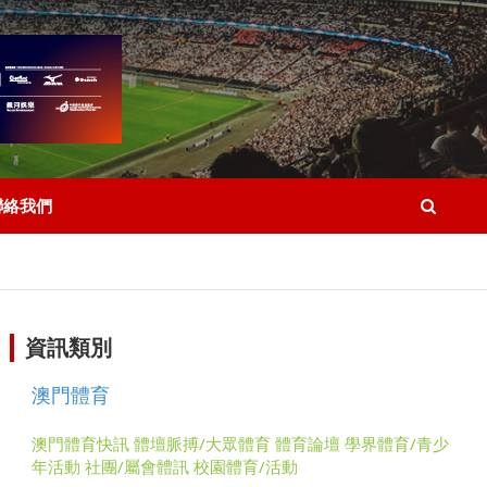
聯絡我們
資訊類別
澳門體育
澳門體育快訊
體壇脈搏/大眾體育
體育論壇
學界體育/青少
年活動
社團/屬會體訊
校園體育/活動