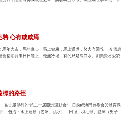
馳騁 心有戚戚焉
：馬年大吉，馬年進步，馬上健康，馬上獲獎，努力有回報！ 今個農
運會精彩賽事日日送上，毫無冷場，有的只是流口水。劉美賢谷愛凌
達標的路徑
知縣．名古屋舉行的“第二十屆亞洲運動會”，日前經澳門奧委會與體育局
項目，包括：水上運動（游泳、跳水）、田徑、羽毛球、籃球（男子