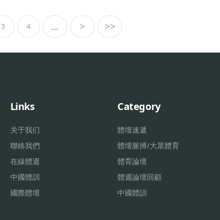
...
>
>>
3
4
Links
Category
关于我们
體壇速遞
聯絡我們
體壇脈搏/大眾體育
在線體週
體育論壇
中國體訓
體週論壇回顧
國際體壇
中國體訓