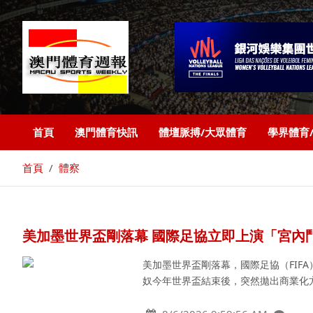
首頁
澳門體育快訊
體壇脈搏/大眾體育
學界體育
首頁
體察
美加墨世界盃剛落幕 國際足協立即上演「宮內
美加墨世界盃剛落幕，國際足協（FIF
奴今年世界盃結束後，突然拋出商業化方