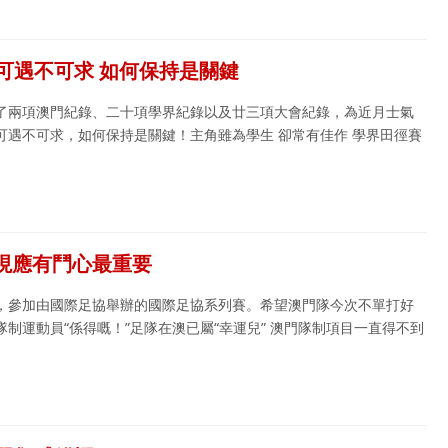
可遇不可求 如何保持是關鍵
了兩項澳門紀錄、二十項學界紀錄以及廿三項大會紀錄，為近月士氣
可遇不可求，如何保持是關鍵！主角雖為學生 卻常有佳作 學界田徑賽
展現應有鬥心最重要
，參加由國際足協舉辦的國際足協系列賽。希望澳門隊今次不單打好
制運動員“係得嘅！”足隊在澳已屬“幸運兒” 澳門隊制項目一直得不到