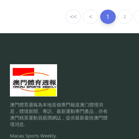
<<
<
1
2
澳門體育週報為本地首個專門報道澳门體壇消
息，體壇新聞、專訪、最新運動專門產品，亦有
澳門精英運動員親撰網誌，提供最新最快澳門體
壇消息.
Macau Sports Weekly.