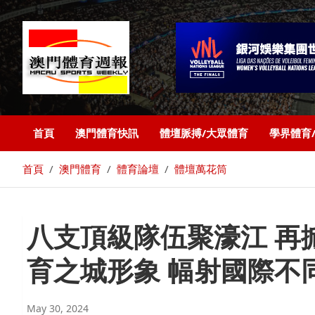
首頁
澳門體育快訊
體壇脈搏/大眾體育
學界體育
首頁
澳門體育
體育論壇
體壇萬花筒
八支頂級隊伍聚濠江 再
育之城形象 幅射國際不
May 30, 2024