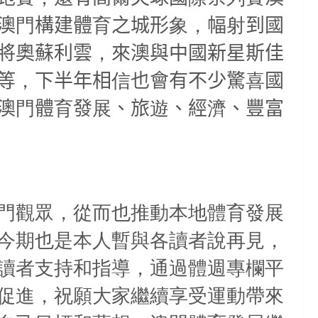
澳
門
構建體
育
之城形
象，
幅
射
到國
將奧蘇利雲
，
來澳與中國新星斯佳
等
，
下半年相
信
也會有不少驚
喜
國
澳
門
體
育
發
展
、旅
遊
、經
濟
、豐富
門觀眾，從而也推動本地體育發展
今期也是本人暫與各讀者說再見，
讀者支持和指導，通過體週專欄平
促進，祝願大家繼續享受運動帶來