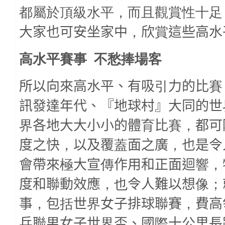
都屬於頂級水平，而且觀賞性十足
大家也可安坐家中
，
欣
賞
這些高水
高水平賽事
不愁捧場客
所以向來高水平、有吸
引
力的比
賽
訊發達年代、『地球村』大同的世
界
各地大大小小的體
育
比
賽，
都可
度之快
，
以及覆
蓋
面之廣
，
也是令
會帶來
極
大宣
傳
作用和正面迴
響，
度和聯動效應
，也
令人難以想
像；
事
，
包
括
世
界
女子排球聯賽
，
費高
乒聯男女子世
界
盃、國
際
十公里長