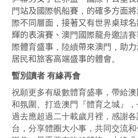
門
站及國
際
帆船賽
，
的確多方面將
際
不同層面
，
接著又有世
界
桌球名
輝的表演賽、澳
門
國
際
龍
舟
邀
請賽
際
體
育
盛事
，陸續
帶來澳
門，
助力
居
民
和旅客高端盛事的體會
。
暫別讀者
有緣再會
祝願更多有級數體育盛事，帶給澳
和氛圍、打造澳門『體育之城』，
過去應超過二十載歲月裡，感謝各
台，分享體圈大小事，共同交流和