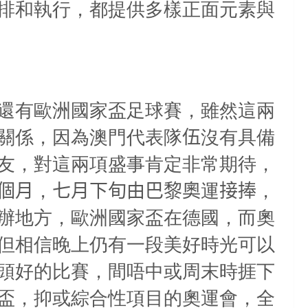
排和執行，都提供多樣正面元素與
還有歐洲國家盃足球賽，雖然這兩
關係，因為澳門代表隊
伍
沒有具備
友，對這兩項盛事肯定非常期待，
個月
，
七月下旬由巴黎奧
運
接捧
，
辦地方，歐洲國家盃在德國，而奧
但相信晚上仍有一段美好時光可以
頭好的比賽，間唔中或周末時捱下
盃，抑或綜合性項目的奧運會，全