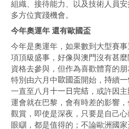
組織、接待能力、以及技術人員安
多方位實踐機會。
今年奧運年
還有歐國盃
今年是奧運年，如果數到大型賽事
項頂級盛事，好像與澳門沒有甚麼
資格去參與，但作為喜歡體育的朋
特別由六月中
歐國盃
開始，
持
續
一
一直至八月
十一日完結
，或許因主
運會就在巴黎，會有時差的影響，
觀賞，即使是深夜，只要是自己心
眼瞓，都是值得的；不論歐洲國家