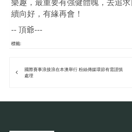
樂趣，最重要有強健體魄，去追求
續向好，有緣再會！
--
---
頂爺
標籤:
文
國際賽事浪接浪在本澳舉行 粉絲傳媒環節有需謹慎
章
處理
相
關