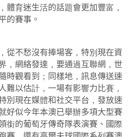
，
體
育
迷生
活
的話
題
會更加豐
富，
平的賽事。
，
從不愁沒有捧場客
，
特
別
現在資
界，
網絡發達
，
要通
過
互聯網
，
世
隨時觀看到
；
同樣地
，
訊息傳送速
人難以估
計，
一場有影
響
力比
賽，
特別現在媒
體
和社交平台
，
發放速
就好似今年本澳已舉
辦
多項大型賽
領
銜
的葡
萄牙
傳奇隊表演賽、國
際
跑賽
，
還有高爾夫球國
際
系
列
賽澳