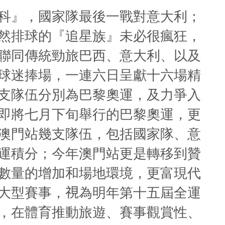
科』，國家隊最後一戰對意大利；
然排球的『追星族』未必很瘋狂，
聯同傳統勁旅巴西、意大利、以及
球迷捧場，一連六日呈獻十六場精
支隊伍分別為巴黎奧運，及力爭入
即將七月下旬舉行的巴黎奧運，更
澳門站幾支隊伍，包括國家隊、意
運積分；今年澳門站更是轉移到贊
數量的增加和場地環境，更富現代
大型賽事，
視
為明年第十五屆全運
，在體育推動旅遊、賽事觀賞性、