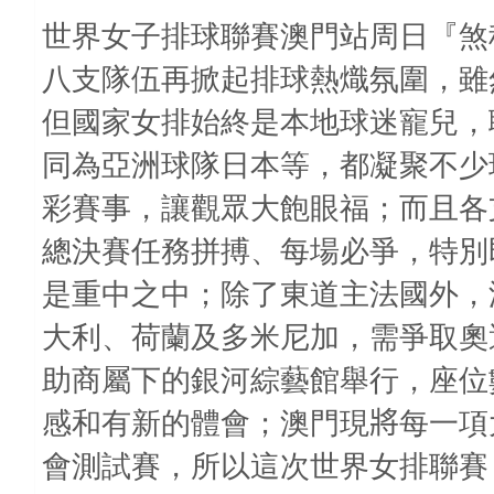
世界女子排球聯賽澳門站周日『煞
八支隊伍再掀起排球熱熾氛圍，雖
但國家女排始終是本地球迷寵兒，
同為亞洲球隊日本等，都凝聚不少
彩賽事，讓觀眾大飽眼福；而且各
總決賽任務拼搏、每場必爭，特別
是重中之中；除了東道主法國外，
大利、荷蘭及多米尼加，需爭取奧
助商屬下的銀河綜藝館舉行，座位
感和有新的體會；澳門現
將
每一項
會測試賽，所以這次世界女排聯賽