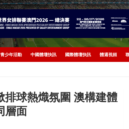
/青少年活動
中國體壇快訊
國際體壇快訊
體週視頻
掀排球熱熾氛圍 澳構建體
同層面