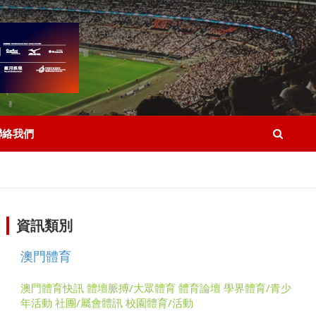
聯絡我們
資訊類別
澳門體育
澳門體育快訊
體壇脈搏/大眾體育
體育論壇
學界體育/青少
年活動
社團/屬會體訊
校園體育/活動