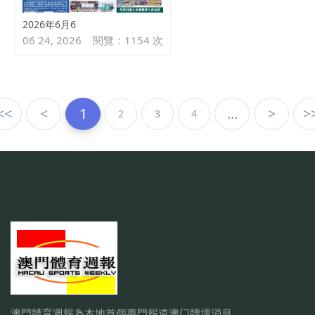
2026年6月6
06 24, 2026
閱覽：1154 次
<<
<
1
...
>
>
2
3
4
澳門體育週報為本地首個專門報道澳门體壇消息，