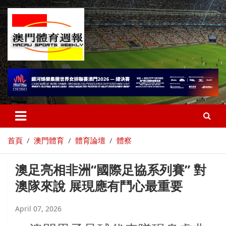
首頁
澳門體育
體育論壇
體察
澳足亮相非洲“國際足協系列賽” 對
澳隊來說 展現應有鬥心最重要
April 07, 2026