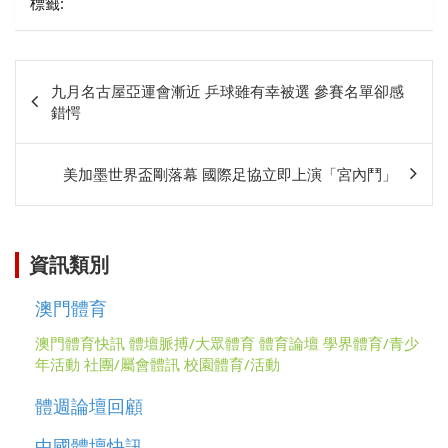
標籤:
文
九月名古屋亞運會漸近 乒球雖有幸被選 參賽名單卻感
章
錯愕
相
關
美加墨世界盃剛落幕 國際足協立即上演「宮內鬥」
資訊類別
澳門體育
澳門體育快訊
體壇脈搏/大眾體育
體育論壇
學界體育/青少
年活動
社團/屬會體訊
校園體育/活動
體週論壇回顧
中國體壇快訊