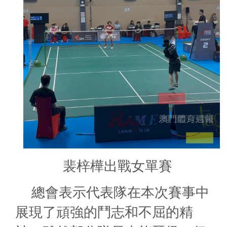
裴梓樺出戰女單賽
總會表示代表隊在本次賽事中
展現了頑強的鬥志和不屈的精