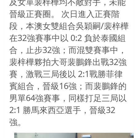
及女單裴梓樺均不敵對手，未能
晉級正賽圈。
次日進入正賽階
/
段，本澳女雙組合吳穎嗣
裴梓樺
32
0:2
在
強賽事中以
負於泰國組
32
合，止步
強；而混雙賽事中，
32
裴梓樺夥拍大哥裴鵬鋒出戰
強
2:1
賽，激戰三局後以
戰勝菲律
16
賓組合，晉級
強；而
裴鵬鋒
的
64
男單
強賽事，同樣打足三局以
2:1
32
勝馬來西亞選手，晉級
強。