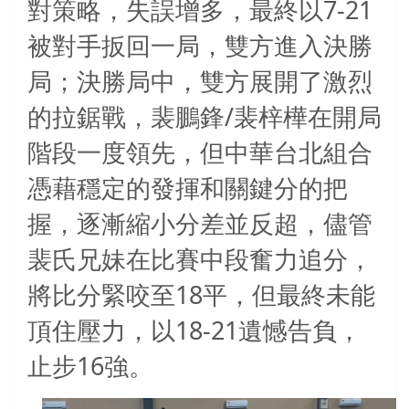
7-21
對策略，失誤增多，最終以
被對手扳回一局，雙方進入決勝
局；決勝局中，雙方展開了激烈
/
的拉鋸戰，裴鵬鋒
裴梓樺在開局
階段一度領先，但中華台北組合
憑藉穩定的發揮和關鍵分的把
握，逐漸縮小分差並反超，儘管
裴氏兄妹在比賽中段奮力追分，
18
將比分緊咬至
平，但最終未能
18-21
頂住壓力，以
遺憾告負，
16
止步
強。