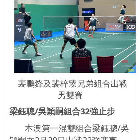
裴鵬鋒及裴梓臻兄弟組合出戰
男雙賽
/
32
梁鈺聰
吳穎嗣組合
強止步
/
本澳第一混雙組合梁鈺聰
吳