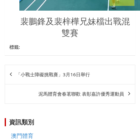
裴鵬鋒及裴梓樺兄妹檔出戰混
雙賽
標籤:
文
「小戰士障礙挑戰賽」3月16日舉行
章
相
泥馬體育會春茗聯歡 表彰嘉許優秀運動員
關
資訊類別
澳門體育