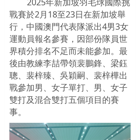
2025
年新加坡羽毛球國際挑
2
18
23
戰賽於
月
至
日在新加坡舉
4
3
行，中國澳門代表隊派出
男
女
運動員報名參賽，因部份隊員世
界積分排名不足而未能參加。最
後由教練李喆帶領裴鵬鋒、梁鈺
聰、裴梓臻、吳穎嗣、裴梓樺出
戰參加男、女子單打、男、女子
雙打及混合雙打五個項目的賽
事。