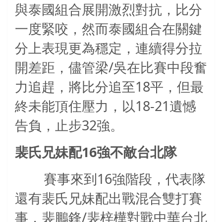
與泰國組合展開激烈對抗，比分
一度緊咬，然而泰國組合在關鍵
分上表現更為穩定，連續得分拉
/
開差距，儘管梁
吳在比賽中段奮
18
力追趕，將比分追至
平，但最
18-21
終未能頂住壓力，以
遺憾
32
告負，止步
強。
16
裴氏兄妹配
強不敵台北隊
16
賽事來到
強階段，代表隊
還有裴氏兄妹配出戰混合雙打賽
/
事，裴鵬鋒
裴梓樺對戰中華台北