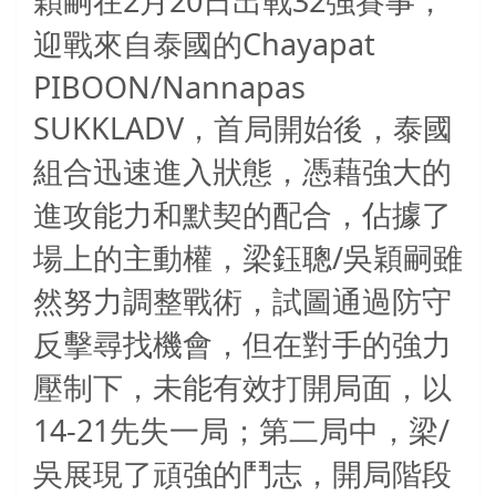
2
20
32
穎嗣在
月
日出戰
強賽事，
Chayapat
迎戰來自泰國的
PIBOON/Nannapas
SUKKLADV
，首局開始後，泰國
組合迅速進入狀態，憑藉強大的
進攻能力和默契的配合，佔據了
/
場上的主動權，梁鈺聰
吳穎嗣雖
然努力調整戰術，試圖通過防守
反擊尋找機會，但在對手的強力
壓制下，未能有效打開局面，以
14-21
/
先失一局；第二局中，梁
吳展現了頑強的鬥志，開局階段