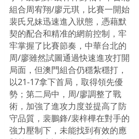
/
組合周宥翔
廖元琪，比賽一開始
裴氏兄妹迅速進入狀態，憑藉默
契的配合和精准的網前控制，牢
牢掌握了比賽節奏，中華台北的
/
周
廖雖然試圖通過快速進攻打開
局面，但澳門組合仍穩紮穩打，
21-17
以
拿下首局，取得領先優
/
勢；第二局中，周
廖調整了戰
術，加強了進攻力度並提高了防
/
守品質，裴鵬鋒
裴梓樺在對手的
強力壓制下，未能找到有效的應