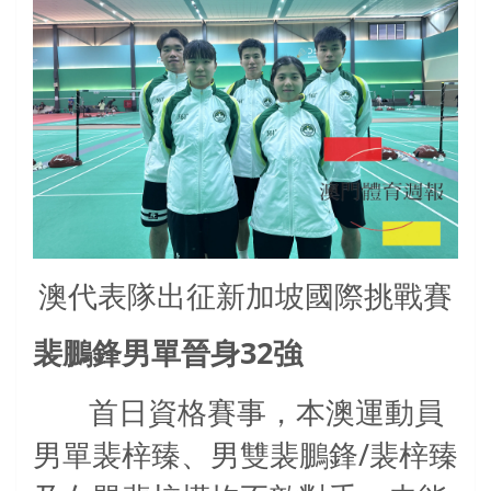
澳代表隊出征新加坡國際挑戰賽
32
裴鵬鋒男單晉身
強
首日資格賽事，本澳運動員
/
男單裴梓臻、男雙裴鵬鋒
裴梓臻