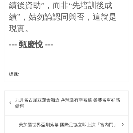
績後資助”，而非“先培訓後成
績”，姑勿論認同與否，這就是
現實。
---
---
甄慶悅
標籤:
文
九月名古屋亞運會漸近 乒球雖有幸被選 參賽名單卻感
章
錯愕
相
關
美加墨世界盃剛落幕 國際足協立即上演「宮內鬥」