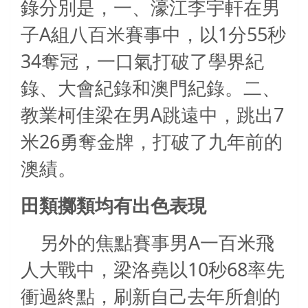
錄分別是，一、濠江李宇軒在男
A
1
55
子
組八百米賽事中，以
分
秒
34
奪冠，一口氣打破了學界紀
錄、大會紀錄和澳門紀錄。二、
A
7
教業柯佳梁在男
跳遠中，跳出
26
米
勇奪金牌，打破了九年前的
澳績。
田類擲類均有出色表現
A
另外的焦點賽事男
一百米飛
10
68
人大戰中，梁洛堯以
秒
率先
衝過終點，刷新自己去年所創的