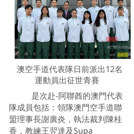
澳空手道代表隊日前派出12名
運動員出征世青賽
-
是次赴
阿聯酋的澳門代表
隊成員包括：領隊澳門空手道聯
盟理事長謝廣炎，執法裁判陳桂
Supa
香，教練王翌達及