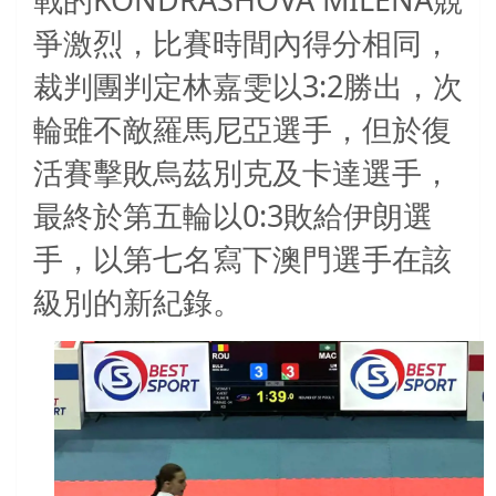
戰的
競
爭激烈，比賽時間內得分相同，
3:2
裁判團判定林嘉雯以
勝出，次
輪雖不敵羅馬尼亞選手，但於復
活賽擊敗烏茲別克及卡達選手，
0:3
最終於第五輪以
敗給伊朗選
手，以第七名寫下澳門選手在該
級別的新紀錄。