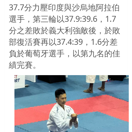
37.7
分力壓印度與沙烏地阿拉伯
37.9:39.6
1.7
選手，第三輪以
，
分之差敗於義大利強敵後，於敗
37.4:39
1.6
部復活賽再以
，
分差
負於葡萄牙選手，以第九名的佳
績完賽。