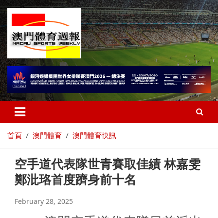
首頁
澳門體育
澳門體育快訊
空手道代表隊世青賽取佳績 林嘉雯
鄭沘珞首度躋身前十名
February 28, 2025