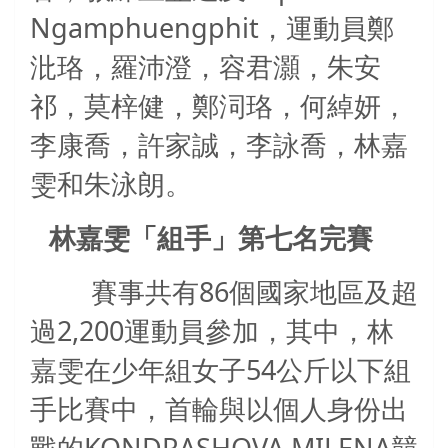
Ngamphuengphit
，運動員鄭
沘珞，羅沛澄，容君灝，朱安
祁，莫梓健，鄭泀珞，何綽妍，
李康喬，許家誠，李詠喬，林嘉
雯和朱泳朗。
林嘉雯
「
組手
」
第七名完賽
86
賽事共有
個國家地區及超
2,200
過
運動員參加，其中，林
54
嘉雯在少年組女子
公斤以下組
手比賽中，首輪與以個人身份出
KONDRASHOVA MILENA