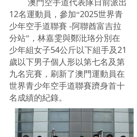
澳門空手道代表隊日前派出
12
2025
名運動員，參加
“
世界青
-
少年空手道聯賽
阿聯酋富吉拉
分站
”
，林嘉雯與鄭沘珞分別在
54
21
少年組女子
公斤以下組手及
歲以下男子個人形以第七名及第
九名完賽，刷新了澳門運動員在
世界青少年空手道聯賽躋身首十
名成績的紀錄。