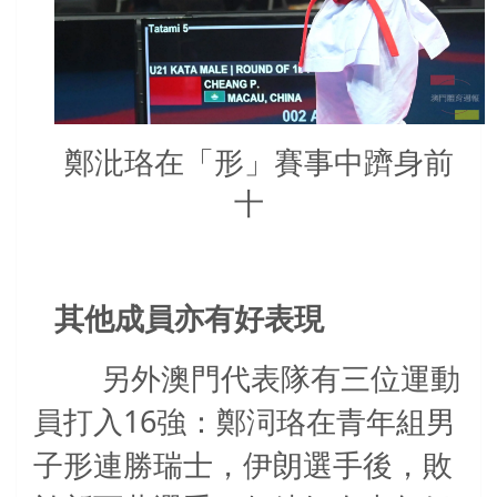
鄭沘珞在「形」賽事中躋身前
十
其他成員亦有好表現
另外澳門代表隊有三位運動
16
員打入
強：鄭泀珞在青年組男
子形連勝瑞士，伊朗選手後，敗