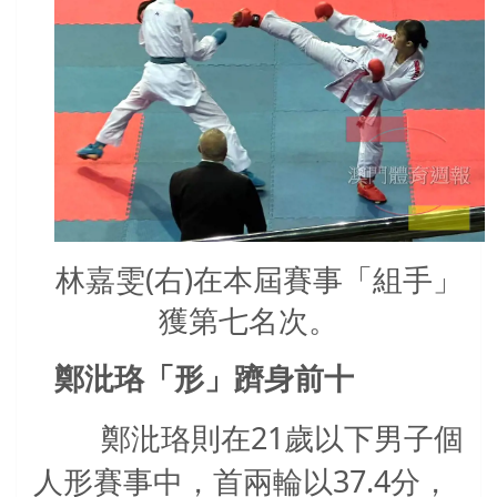
林嘉雯(右)在本屆賽事「組手」
獲第七名次。
鄭沘珞
「
形
」躋身前十
21
鄭沘珞則在
歲以下男子個
37.4
人形賽事中，首兩輪以
分，