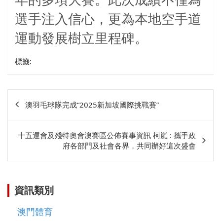
年的多項大賽。此次成績不僅為
選手注入信心，更為本地空手道
運動發展樹立里程碑。
標籤:
文
澳羽毛球隊完成“2025新加坡國際挑戰賽”
章
相
十五運會及殘特奧會澳賽區公佈賽事資訊 柯嵐 : 攜手政
關
府各部門及社會各界，共同辦好這次盛會
資訊類別
澳門體育