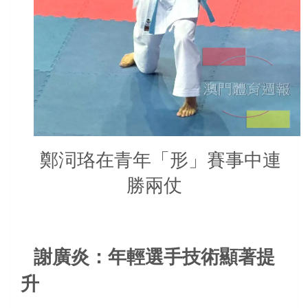
鄭泀珞在青年「形」賽事中連
勝兩仗
謝廣炎：年輕選手技術顯著提
升