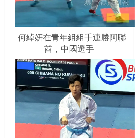
何綽妍在青年組組手連勝阿聯
酋，中國選手