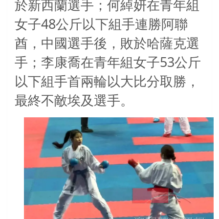
於新西蘭選手；何綽妍在青年組
48
女子
公斤以下組手連勝阿聯
酋，中國選手後，敗於哈薩克選
53
手；李康喬在青年組女子
公斤
以下組手首兩輪以大比分取勝，
最終不敵埃及選手。