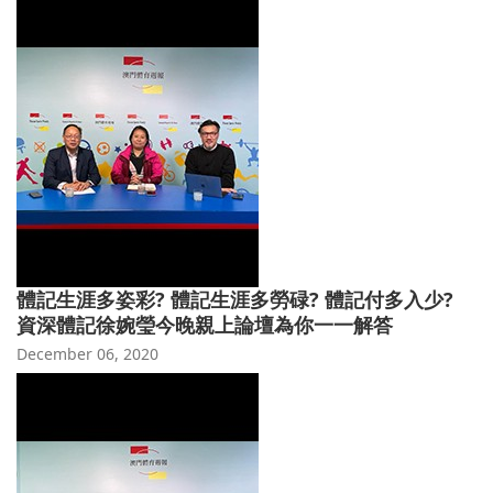
體記生涯多姿彩? 體記生涯多勞碌? 體記付多入少?
資深體記徐婉瑩今晚親上論壇為你一一解答
December 06, 2020