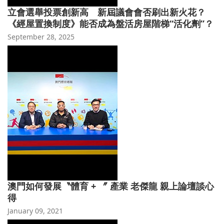
立會選舉投票創新高 新屆議會會否刷出新火花？
《經屋置換制度》能否成為盤活房屋階梯“活化劑”？
September 28, 2025
澳門如何發展〝體育 + 〞 產業 老傑龍 親上論壇談心
得
January 09, 2021