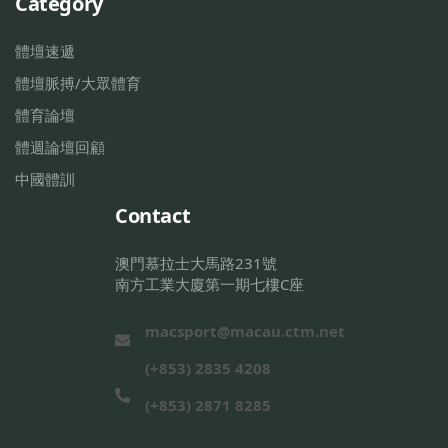
Category
體壇速遞
體壇脈搏/大眾體育
體育論壇
體週論壇回顧
中國體訓
Contact
澳門慕拉士大馬路231號
南方工業大廈第一期七樓C座
macsport@macau.ctm.net
(+853) 2835 4208
(+853) 2871 8285