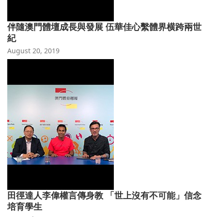
伴隨澳門體壇成長與發展 伍華佳心繫體界横跨兩世
紀
August 20, 2019
田徑達人李偉權言傳身教 「世上沒有不可能」信念
培育學生