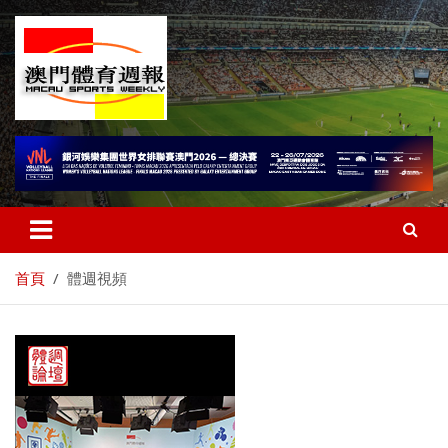
首頁
體週視頻