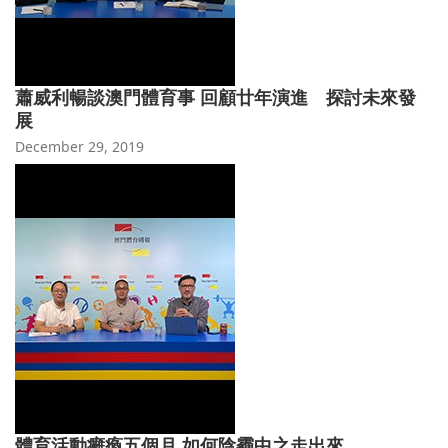
蕭威利暢談澳門體育事 回顧廿年演進 探討未來發
展
December 29, 2019
體育活動癱瘓五個月 如何陰霾中之走出來