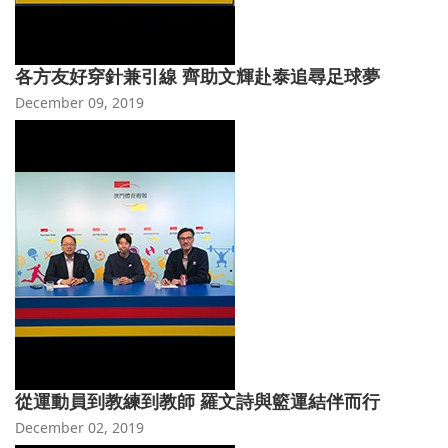
各方友好穿針兼引線 齊助文輝赴泰追尋足球夢
December 09, 2019
從運動員到教練到教師 羅文詩與籃運結伴而行
December 02, 2019