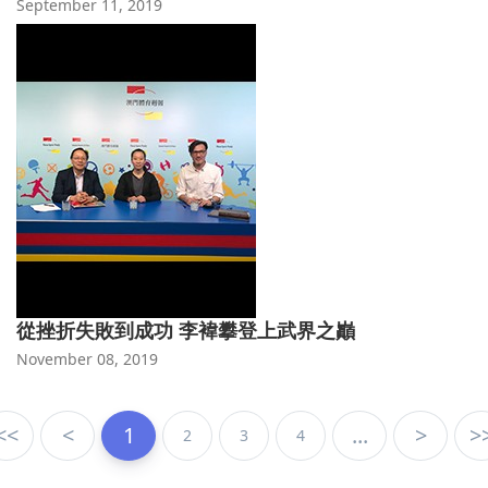
September 11, 2019
從挫折失敗到成功 李褘攀登上武界之巓
November 08, 2019
<<
<
1
...
>
>
2
3
4