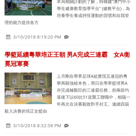
本局相關計劃的了解，特構建“澳門中小
學生健康教育指導平台” (健教平台)，為
培養學生養成持恆運動的習慣和自我管
理的能力提供各方
3/10/2018 8:19:20 PM
學籃延續粵華培正王朝 男A完成三連霸 女A衛
冕冠軍賽
上月剛在學界足球A組實現五連冠的粵
華再顯強校本色，周日在學界籃球男A
亦完成極艱巨的三連霸任務，前兩節均
落後下以60比51逆襲工聯職中，相隔一
年再次在決賽殺敗對手封王。連續四屆
殺入決賽的培正女籃由
3/10/2018 8:32:58 PM