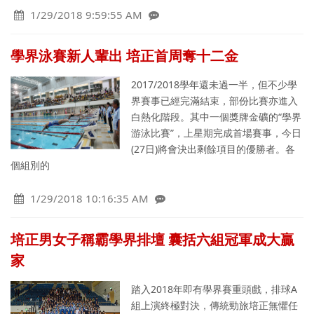
1/29/2018 9:59:55 AM
學界泳賽新人輩出 培正首周奪十二金
2017/2018學年還未過一半，但不少學
界賽事已經完滿結束，部份比賽亦進入
白熱化階段。其中一個獎牌金礦的“學界
游泳比賽”，上星期完成首場賽事，今日
(27日)將會決出剩餘項目的優勝者。各
個組別的
1/29/2018 10:16:35 AM
培正男女子稱霸學界排壇 囊括六組冠軍成大贏
家
踏入2018年即有學界賽重頭戲，排球A
組上演終極對決，傳統勁旅培正無懼任