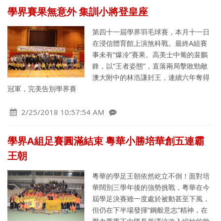
學界賽果無意外 集訓小將登皇座
第四十一屆學界羽毛球賽，本月十一日
在浸信體育館上演煞科戰。最終A組賽
事未有“爆冷”賽果。高美士中葡的裴鵬
鋒，以“王者姿態”，直落兩局擊敗勁敵
澳大附中的林浩謙封王，連續六年奪得
冠軍，完美告別學界賽
2/25/2018 10:57:54 AM
學界A組足賽圓滿結束 粵華小勝培華創五連霸
王朝
粵華的學足王朝依然屹立不倒！面對培
華闊別三學年後的強勢挑戰，粵華在今
屆學足決賽雖一度處於被動甚至下風，
但仍在下半場發揮“鋼般意志”精神，在