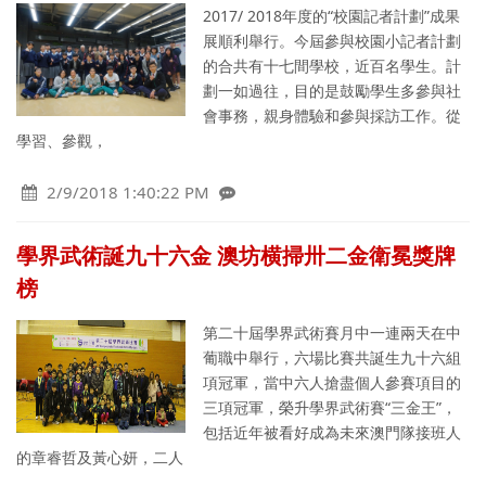
2017/ 2018年度的“校園記者計劃”成果
展順利舉行。今屆參與校園小記者計劃
的合共有十七間學校，近百名學生。計
劃一如過往，目的是鼓勵學生多參與社
會事務，親身體驗和參與採訪工作。從
學習、參觀，
2/9/2018 1:40:22 PM
學界武術誕九十六金 澳坊横掃卅二金衛冕獎牌
榜
第二十屆學界武術賽月中一連兩天在中
葡職中舉行，六場比賽共誕生九十六組
項冠軍，當中六人搶盡個人參賽項目的
三項冠軍，榮升學界武術賽“三金王”，
包括近年被看好成為未來澳門隊接班人
的章睿哲及黃心妍，二人