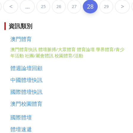
<
...
28
>
25
26
27
29
資訊類別
澳門體育
澳門體育快訊
體壇脈搏/大眾體育
體育論壇
學界體育/青少
年活動
社團/屬會體訊
校園體育/活動
體週論壇回顧
中國體壇快訊
國際體壇快訊
澳門校園體育
國際體壇
體壇速遞