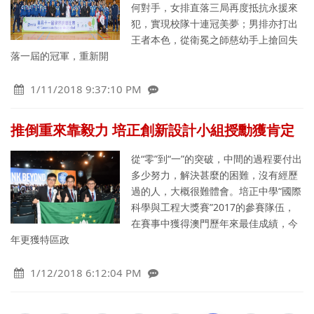
何對手，女排直落三局再度抵抗永援來
犯，實現校隊十連冠美夢；男排亦打出
王者本色，從衛冕之師慈幼手上搶回失
落一屆的冠軍，重新開
1/11/2018 9:37:10 PM
推倒重來靠毅力 培正創新設計小組授勳獲肯定
從“零”到“一”的突破，中間的過程要付出
多少努力，解決甚麼的困難，沒有經歷
過的人，大概很難體會。培正中學“國際
科學與工程大獎賽”2017的參賽隊伍，
在賽事中獲得澳門歷年來最佳成績，今
年更獲特區政
1/12/2018 6:12:04 PM