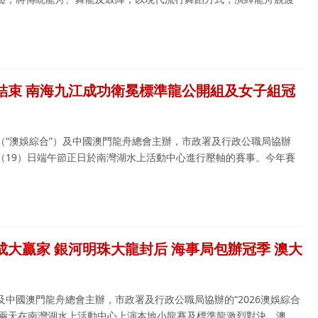
滿結束 南海九江成功衛冕標準龍公開組及女子組冠
（“澳娛綜合”）及中國澳門龍舟總會主辦，市政署及行政公職局協辦
，昨（19）日端午節正日於南灣湖水上活動中心進行壓軸的賽事。今年賽
成大贏家 銀河明珠大龍封后 海事局包辦冠季 澳大
中國澳門龍舟總會主辦，市政署及行政公職局協辦的“2026澳娛綜合
一連兩天在南灣湖水上活動中心上演本地小龍賽及標準龍激烈對決。澳