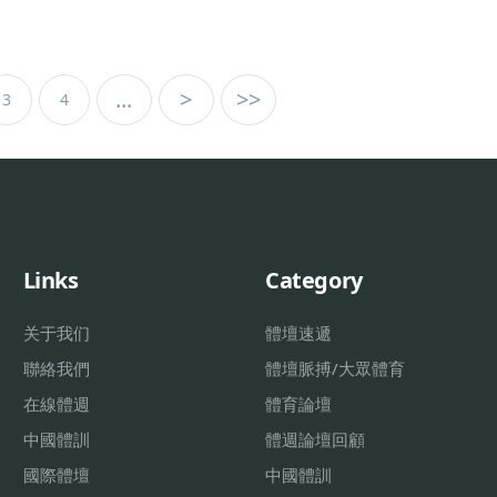
...
>
>>
3
4
Links
Category
关于我们
體壇速遞
聯絡我們
體壇脈搏/大眾體育
在線體週
體育論壇
中國體訓
體週論壇回顧
國際體壇
中國體訓