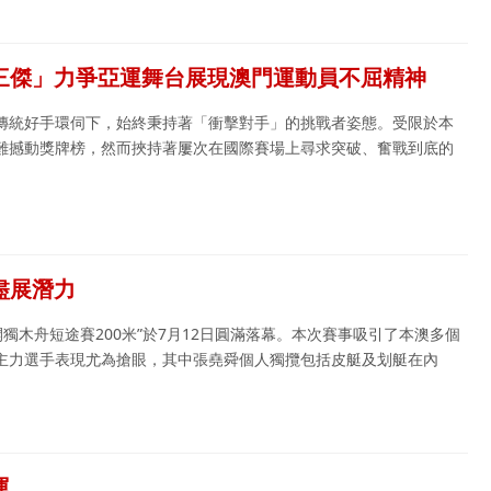
三傑」力爭亞運舞台展現澳門運動員不屈精神
傳統好手環伺下，始終秉持著「衝擊對手」的挑戰者姿態。受限於本
難撼動獎牌榜，然而挾持著屢次在國際賽場上尋求突破、奮戰到底的
盡展潛力
開獨木舟短途賽200米”於7月12日圓滿落幕。本次賽事吸引了本澳多個
主力選手表現尤為搶眼，其中張堯舜個人獨攬包括皮艇及划艇在內
運