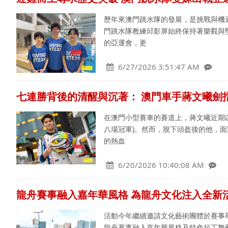
歷年來澳門跳水隊的發展，是挑戰與機
門跳水隊教練邱影屏始終保持著樂觀與
的亞運會，更
6/27/2026 3:51:47 AM
七連勝背後的清醒與沉著： 澳門車手蔣文曦劍指
在澳門小型賽車的賽道上，蔣文曦近期
八場冠軍)。然而，脫下頭盔後的他，
的熱血
6/20/2026 10:40:08 AM
龍舟賽事融入嘉年華風格 為龍舟文化注入全新
活動今年繼續邀請文化藝術團體於賽事
龍舟賽事融入嘉年華風格及特色拉丁舞