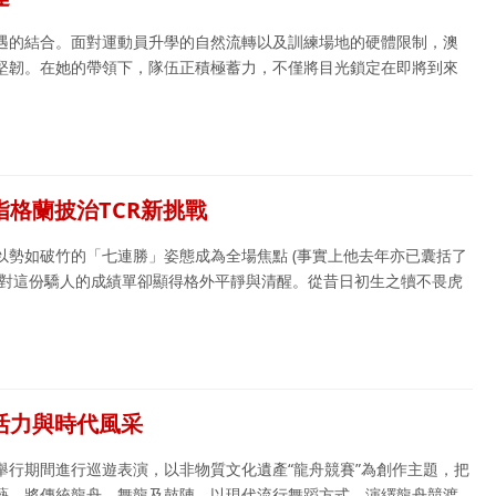
遇的結合。面對運動員升學的自然流轉以及訓練場地的硬體限制，澳
堅韌。在她的帶領下，隊伍正積極蓄力，不僅將目光鎖定在即將到來
格蘭披治TCR新挑戰
以勢如破竹的「七連勝」姿態成為全場焦點 (事實上他去年亦已囊括了
面對這份驕人的成績單卻顯得格外平靜與清醒。從昔日初生之犢不畏虎
活力與時代風采
舉行期間進行巡遊表演，以非物質文化遺產“龍舟競賽”為創作主題，把
藝，將傳統龍舟、舞龍及鼓陣，以現代流行舞蹈方式，演繹龍舟競渡