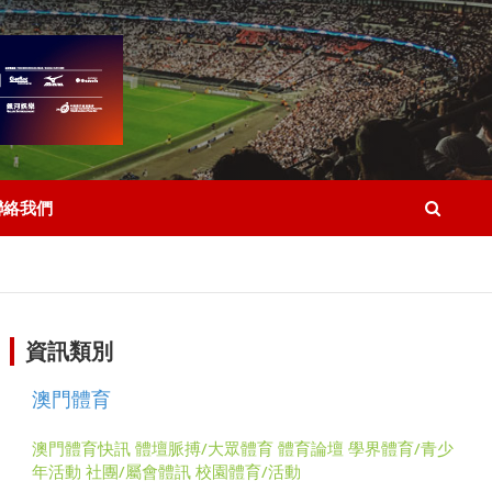
聯絡我們
資訊類別
澳門體育
澳門體育快訊
體壇脈搏/大眾體育
體育論壇
學界體育/青少
年活動
社團/屬會體訊
校園體育/活動