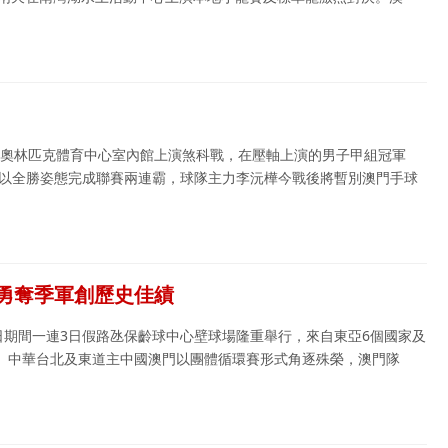
氹仔奧林匹克體育中心室內館上演煞科戰，在壓軸上演的男子甲組冠軍
季以全勝姿態完成聯賽兩連霸，球隊主力李沅樺今戰後將暫別澳門手球
場勇奪季軍創歷史佳績
31日期間一連3日假路氹保齡球中心壁球場隆重舉行，來自東亞6個國家及
、中華台北及東道主中國澳門以團體循環賽形式角逐殊榮，澳門隊