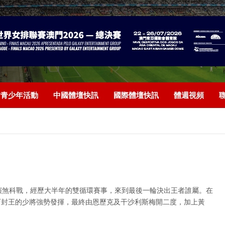
/青少年活動
中國體壇快訊
國際體壇快訊
體週視頻
6日上演煞科戰，經歷大半年的雙循環賽事，來到最後一輪決出王者誰屬。在
可封王的少將強勢發揮，最終由恩歷克及干沙利斯梅開二度，加上黃