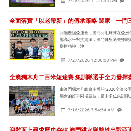
7/28/2026 11:21:55 AM
全面落實「以老帶新」的傳承策略 裴家「一門
回顧歷屆亞運會，澳門羽毛球隊在亞洲
地高水平對抗資源，澳門健兒過去雖較
拼搏精神，澳
7/27/2026 12:00:00 PM
全澳獨木舟二百米短途賽 集訓隊選手全力發揮
由澳門獨木舟總會主辦的“2026全澳公
屬會的好手同場競技，當中多位集訓隊
7/16/2026 7:54:54 AM
迎難而上尋求歷史突破 澳門跳水隊雙姝出戰亞