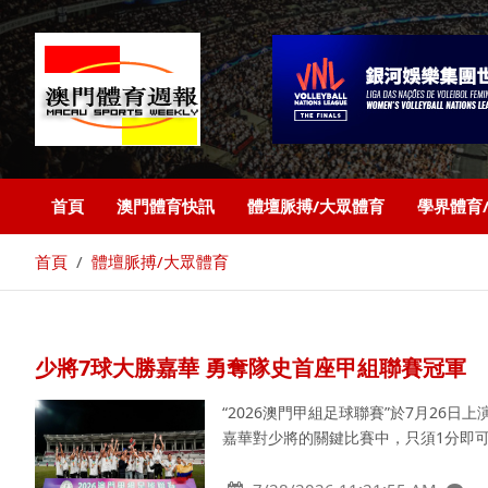
首頁
澳門體育快訊
體壇脈搏/大眾體育
學界體育
首頁
體壇脈搏/大眾體育
少將7球大勝嘉華 勇奪隊史首座甲組聯賽冠軍
“2026澳門甲組足球聯賽”於7月2
嘉華對少將的關鍵比賽中，只須1分即