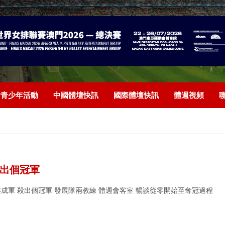
/青少年活動
中國體壇快訊
國際體壇快訊
體週視頻
殺出個冠軍
雜成軍 殺出個冠軍 發展隊兩教練 體週會客室 暢談從零開始至奪冠過程