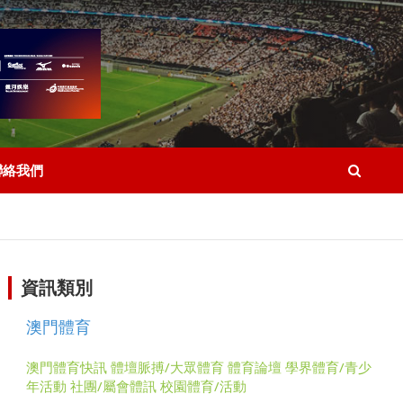
聯絡我們
資訊類別
澳門體育
澳門體育快訊
體壇脈搏/大眾體育
體育論壇
學界體育/青少
年活動
社團/屬會體訊
校園體育/活動