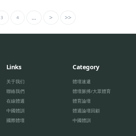
...
>
>>
3
4
Links
Category
关于我们
體壇速遞
聯絡我們
體壇脈搏/大眾體育
在線體週
體育論壇
中國體訓
體週論壇回顧
國際體壇
中國體訓