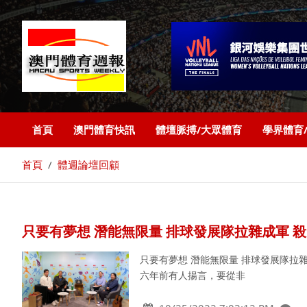
首頁
澳門體育快訊
體壇脈搏/大眾體育
學界體育
首頁
體週論壇回顧
只要有夢想 潛能無限量 排球發展隊拉雜成軍 
只要有夢想 潛能無限量 排球發展隊拉
六年前有人揚言，要從非