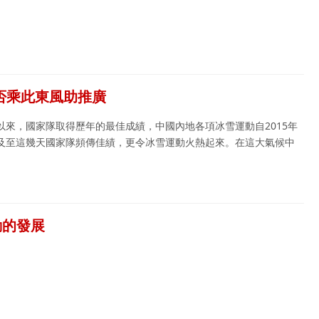
否乘此東風助推廣
來，國家隊取得歷年的最佳成績，中國內地各項冰雪運動自2015年
及至這幾天國家隊頻傳佳績，更令冰雪運動火熱起來。在這大氣候中
動的發展