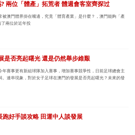
? 兩位「體產」拓荒者 體週會客室齊探过
常被澳門體界掛在嘴邊，究竟「體育產業」是什麼？，澳門能夠「產
請了兩位於近年投
展是否亮起曙光 還是仍然舉步維艱
今年賽事更有新組球隊加入賽事，增加賽事競爭性，日前足球總會主
與。連串現象，對於女子足球在澳門的發展是否亮起曙光？未來的發
來長跑好手談攻略 田運中人談發展