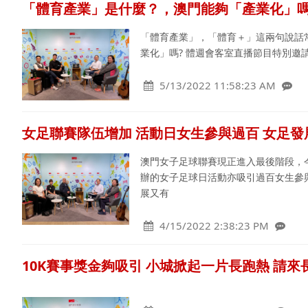
「體育產業」是什麼？，澳門能夠「產業化」嗎
「體育產業」，「體育＋」這兩句說話
業化」嗎? 體週會客室直播節目特別邀
5/13/2022 11:58:23 AM
女足聯賽隊伍增加 活動日女生參與過百 女足發
澳門女子足球聯賽現正進入最後階段，
辦的女子足球日活動亦吸引過百女生參
展又有
4/15/2022 2:38:23 PM
10K賽事獎金夠吸引 小城掀起一片長跑熱 請