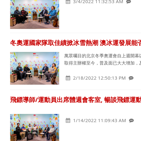
3/4/2022 11:32:53 AM
冬奧運國家隊取佳績掀冰雪熱潮 澳冰運發展能
萬眾囑目的北京冬季奧運會自上週開幕以
取得主辦權至今，普及面已大大增加，
2/18/2022 12:50:13 PM
飛鏢導師/運動員出席體週會客室, 暢談飛鏢運
1/14/2022 11:09:43 AM