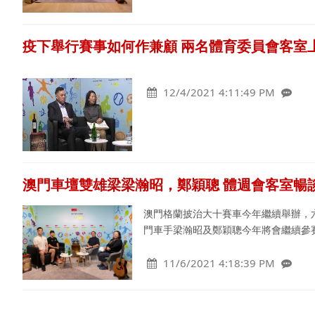
疫下舉行賽事如何作兼顧 兩名體育委員會客室
12/4/2021 4:11:49 PM
澳門車壇雙雄梁梁瀚昭，鄭穎聰 體週會客室暢
澳門格蘭披治大十賽車今年繼續舉辦，六
門車手梁瀚昭及鄭穎聰今年將會繼續參
11/6/2021 4:18:39 PM