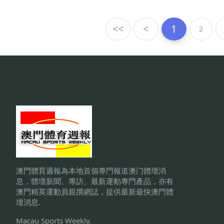
<<
<
1
2
澳門體育週報為本地首個專門報道澳门體壇消
息，體壇新聞、專訪、最新運動專門產品，亦有
澳門精英運動員親撰網誌，提供最新最快澳門體
壇消息.
Macau Sports Weekly.