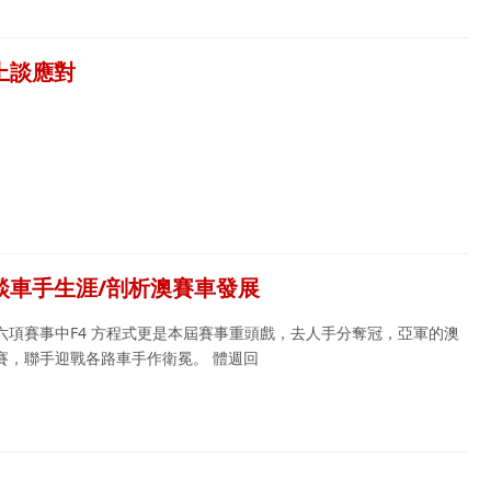
上談應對
談車手生涯/剖析澳賽車發展
項賽事中F4 方程式更是本屆賽事重頭戲，去人手分奪冠，亞軍的澳
賽，聯手迎戰各路車手作衛冕。 體週回