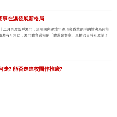
賽事在澳發展新格局
年十二月再度落戶澳門，這項國內網壇年終頂尖職業網球的對決為何能
旅遊有可幫助，澳門體育週報的「體週會客室」直播節目特別邀請了
何走? 能否走進校園作推廣?