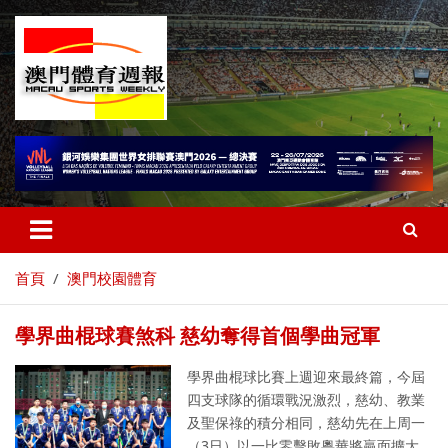
首頁
澳門校園體育
學界曲棍球賽煞科 慈幼奪得首個學曲冠軍
學界曲棍球比賽上週迎來最終篇，今屆
四支球隊的循環戰況激烈，慈幼、教業
及聖保祿的積分相同，慈幼先在上周一
（3日）以一比零擊敗粵華將贏面擴大，