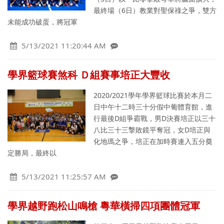
最終場（6日）教業對聖保祿之爭，雙方
未能成功破蛋，將冠軍
5/13/2021 11:20:44 AM
學界籃球賽煞科 Ｄ組賽事培正大豐收
2020/2021學年學界籃球比賽於本月二
日中午十二時三十分假中葡體育館，進
行最後D組爭霸戰，男D決賽培正以三十
八比三十三撃敗鏡平奪冠，女D培正與
化地瑪之爭，培正在加時賽連入五分奠
定勝局，最終以
5/13/2021 11:25:57 AM
學界越野跑松山鳴槍 粵華橫掃四項團體冠軍