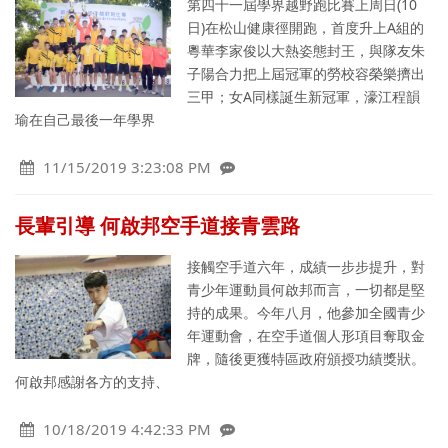
第四十一屆學界越野跑比賽上周日(10
日)在松山健康徑開跑，首度升上A組的
粵華李家俊以大熱姿態封王，與隊友朱
子陽合力把上屆冠軍的勞校容榮樂擠出
三甲；女A同樣誕生新冠軍，濠江程韻
瑜在自己最後一年學界
11/15/2019 3:23:08 PM
長輩引導 何啟邦空手道接青雲路
接觸空手道六年，成績一步步提升，對
青少年運動員何啟邦而言，一切都是堅
持的成果。今年八月，他參加全國青少
年運動會，在空手道個人形項目奪取金
牌，隨後更獲特區政府頒授功績獎狀。
何啟邦感謝各方的支持、
10/18/2019 4:42:33 PM