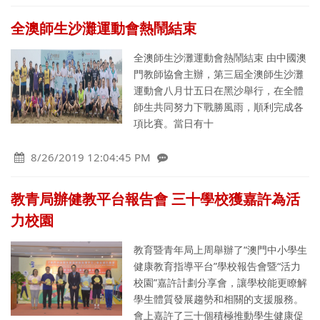
全澳師生沙灘運動會熱鬧結束
全澳師生沙灘運動會熱鬧結束 由中國澳
門教師協會主辦，第三屆全澳師生沙灘
運動會八月廿五日在黑沙舉行，在全體
師生共同努力下戰勝風雨，順利完成各
項比賽。當日有十
8/26/2019 12:04:45 PM
教青局辦健教平台報告會 三十學校獲嘉許為活
力校園
教育暨青年局上周舉辦了“澳門中小學生
健康教育指導平台”學校報告會暨“活力
校園”嘉許計劃分享會，讓學校能更瞭解
學生體質發展趨勢和相關的支援服務。
會上嘉許了三十個積極推動學生健康促