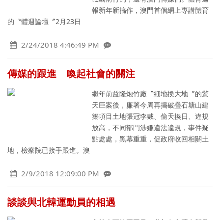
報新年新搞作，澳門首個網上專講體育
的〝體週論壇〞2月23日
2/24/2018 4:46:49 PM
傳媒的跟進 喚起社會的關注
繼年前益隆炮竹廠〝細地換大地〞的驚
天巨案後，廉署今周再揭破疊石塘山建
築項目土地張冠李戴、偷天換日、違規
放高，不同部門涉嫌違法違規，事件疑
點處處，黑幕重重，促政府收回相關土
地，檢察院已接手跟進。澳
2/9/2018 12:09:00 PM
談談與北韓運動員的相遇