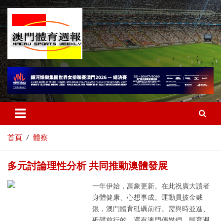
首頁
體察
多元討論理性分析 共同推動澳體發展
一年伊始，萬象更新。在此祝廣大讀者
身體健康、心想事成。運動員披金戴
銀，澳門體育砥礪前行。需與時並進、
砥礪前行的，還有澳門傳媒們。體育週