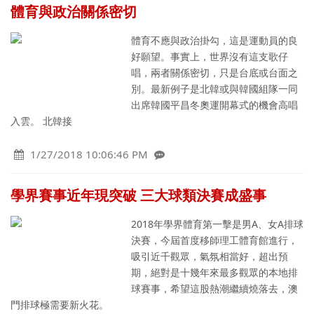
體育與政治關係密切
體育不應與政治掛勾，這是運動員的良
好願望。事實上，世界沒有這支歌仔
唱，兩者關係密切，只是台底或台面之
別。最新例子是北韓或與韓國組隊一同
出席韓國平昌冬奧運開幕式的機會高唱
入雲。 北韓接
1/27/2018 10:06:46 PM
學界賽事近年現突破 三大球類決賽成盛事
2018年學界體育第一擊是男A、女A排球
決賽，今屆首度移師理工體育館進行，
吸引近千觀眾，氣氛相當好，超出預
期，絕對是十幾年來最多觀眾的本地排
球賽事，希望這股熱潮繼續燒落去，澳
門排球極需要新火花。