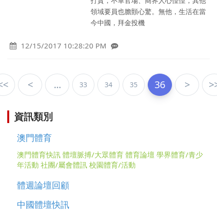
打貪，不單官場、商界人心惶惶，其他
領域要員也膽顫心驚。無他，生活在當
今中國，拜金投機
12/15/2017 10:28:20 PM
<<
<
...
36
>
>
33
34
35
資訊類別
澳門體育
澳門體育快訊
體壇脈搏/大眾體育
體育論壇
學界體育/青少
年活動
社團/屬會體訊
校園體育/活動
體週論壇回顧
中國體壇快訊