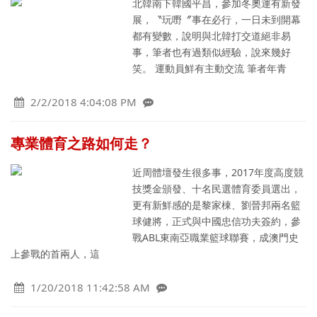
北韓南下韓國平昌，參加冬奧運有新發
展，〝玩嘢〞事在必行，一日未到開幕
都有變數，說明與北韓打交道絕非易
事，筆者也有過類似經驗，說來幾好
笑。 運動員鮮有主動交流 筆者年青
2/2/2018 4:04:08 PM
專業體育之路如何走？
近周體壇發生很多事，2017年度高度競
技獎金頒發、十名民選體育委員選出，
更有新鮮感的是黎家棟、劉晉邦兩名籃
球健將，正式與中國忠信功夫簽約，參
戰ABL東南亞職業籃球聯賽，成澳門史
上參戰的首兩人，這
1/20/2018 11:42:58 AM