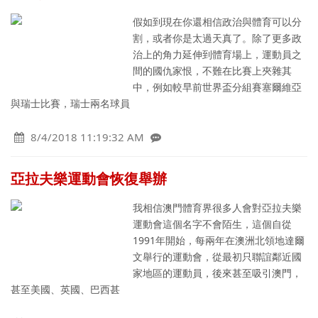
假如到現在你還相信政治與體育可以分
割，或者你是太過天真了。除了更多政
治上的角力延伸到體育場上，運動員之
間的國仇家恨，不難在比賽上夾雜其
中，例如較早前世界盃分組賽塞爾維亞
與瑞士比賽，瑞士兩名球員
8/4/2018 11:19:32 AM
亞拉夫樂運動會恢復舉辦
我相信澳門體育界很多人會對亞拉夫樂
運動會這個名字不會陌生，這個自從
1991年開始，每兩年在澳洲北領地達爾
文舉行的運動會，從最初只聯誼鄰近國
家地區的運動員，後來甚至吸引澳門，
甚至美國、英國、巴西甚