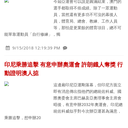
今屆亞運會可以說是圓滿結束，澳門的
選手都取得不俗成績。除了一眾運動
員，當然還有更多功不可沒的幕後人
員，體育局、總會、教練、工作人員
等，那怕是更業餘的體育項目，總不可
能單靠運動員「自行修練」，獨
9/15/2018 12:19:39 PM
印尼乘勝追擊 有意申辦奧運會 許朗鐡人奪獎 行
動證明澳人掂
這邊廂印尼亞運剛落幕，但印尼方面立
即有消息傳出指他們的總統佐科威、國
際奧委會主席巴赫及亞奧理事會主席會
晤後，有意申辦2032年奧運會。印尼總
統佐科威似乎對今次辦亞運甚為滿意，
乘勝追擊，想申辦20