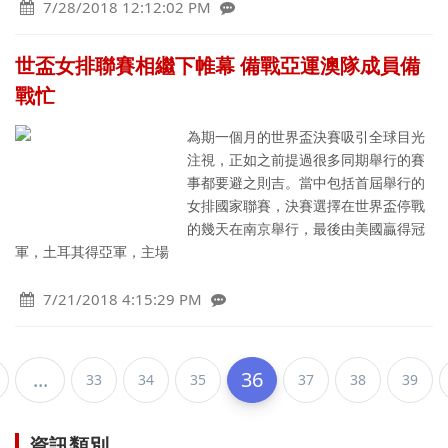
7/28/2018 12:12:02 PM
世盃女排聯賽相繼下帷幕 備戰亞運澳隊成員備
戰忙
為期一個月的世界盃決賽吸引全球目光
注視，正如之前提過很多同期舉行的賽
事都要避之則吉。當中包括首屆舉行的
女排國家聯賽，決賽選擇在世界盃停戰
的幾天在南京舉行，最後由美國贏得冠
軍，土耳其得亞軍，主場
7/21/2018 4:15:29 PM
...
36
33
34
35
37
38
39
資訊類別