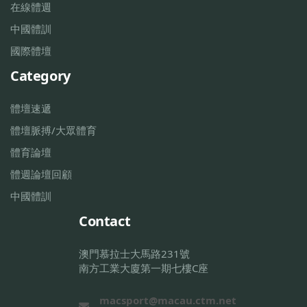
在線體週
中國體訓
國際體壇
Category
體壇速遞
體壇脈搏/大眾體育
體育論壇
體週論壇回顧
中國體訓
Contact
澳門慕拉士大馬路231號
南方工業大廈第一期七樓C座
macsport@macau.ctm.net