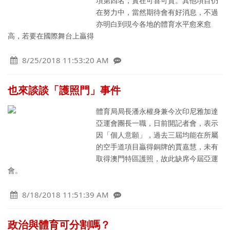
項第四名，實在可喜可賀。其他項目仍
在努力中，當然期待會有好消息，不過
亦明白到現今各地的體育水平愈來愈
高，若要在國際舞台上贏得
8/25/2018 11:53:20 AM
也來談談「護照門」事件
體育局局長潘永權身兼今次印尼雅加達
亞運會團長一職，日前開記者會，表示
因「個人意願」，過去三屆均能在所屬
的空手道項目贏得銅牌的賈嘉慧，未有
取得澳門特區護照，故此缺席今屆亞運
會。
8/18/2018 11:51:39 AM
政治與體育可分割嗎？