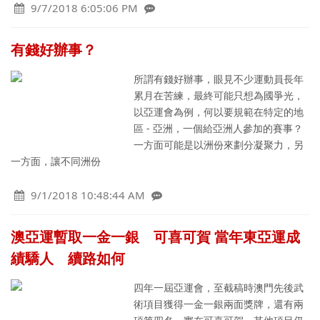
9/7/2018 6:05:06 PM
有錢好辦事？
所謂有錢好辦事，眼見不少運動員長年
累月在苦練，最終可能只想為國爭光，
以亞運會為例，何以要規範在特定的地
區 - 亞洲，一個給亞洲人參加的賽事？
一方面可能是以洲份來劃分凝聚力，另
一方面，讓不同洲份
9/1/2018 10:48:44 AM
澳亞運暫取一金一銀 可喜可賀 當年東亞運成
績驕人 續路如何
四年一屆亞運會，至截稿時澳門先後武
術項目獲得一金一銀兩面獎牌，還有兩