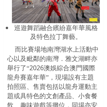
巡遊舞蹈融合繽紛嘉年華風格
及特色拉丁舞藝。
而比賽場地南灣湖水上活動中
心以及毗鄰的南灣．雅文湖畔亦
2026
舉行了“
澳娛綜合澳門國際
龍舟賽嘉年華”，現場設有主題
拍照區、售賣包括以龍舟運動主
題或具特色的文創產品、小食餐
飲、趣味遊戲等攤位，同場亦安