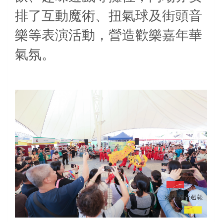
排了互動魔術、扭氣球及街頭音
樂等表演活動，營造歡樂嘉年華
氣氛。