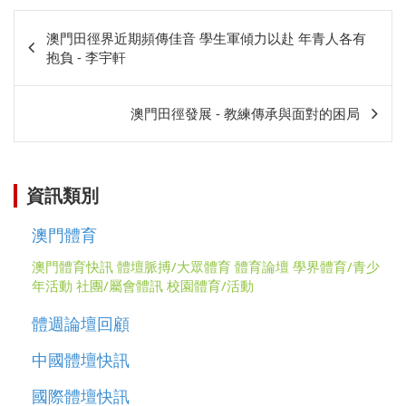
文
澳門田徑界近期頻傳佳音 學生軍傾力以赴 年青人各有
章
抱負 - 李宇軒
相
關
澳門田徑發展 - 教練傳承與面對的困局
資訊類別
澳門體育
澳門體育快訊
體壇脈搏/大眾體育
體育論壇
學界體育/青少
年活動
社團/屬會體訊
校園體育/活動
體週論壇回顧
中國體壇快訊
國際體壇快訊