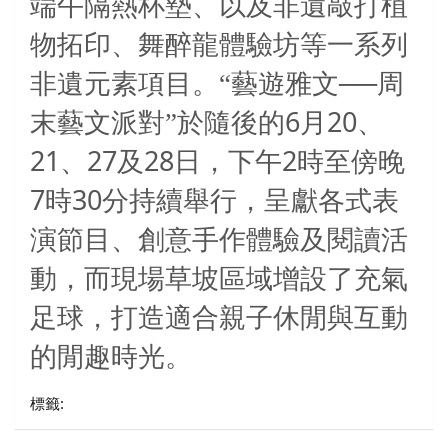
端午隔熱杯墊、以及非遺敲打植
物拓印、舞醉龍體驗坊等一系列
非遺元素項目。“藝遊雅文──周
6
20
末藝文派對”於隨後的
月
、
21
27
28
2
、
及
日，下午
時至傍晚
7
30
時
分持續舉行，呈獻各式表
演節目、創意手作體驗及閱讀活
動，而現場草坡區域增設了充氣
足球，打造適合親子休閒與互動
的閒趣時光。
標籤: