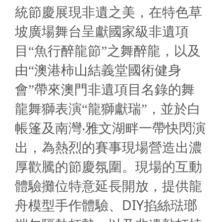
統節慶展現非遺之美，在特色草
坡廣場舞台呈獻國家級非遺項
目“魚行醉龍節”之舞醉龍，以及
由“澳港柿山結義堂國術健身
會”帶來澳門非遺項目名錄的舞
龍舞獅表演“龍獅獻瑞”，並於白
帳篷及南灣‧雅文湖畔一帶快閃演
出，為熱烈的賽事現場營造出濃
厚歡騰的節慶氛圍。現場的互動
體驗攤位特意延長開放，提供龍
DIY
舟模型手作體驗、
掐絲琺瑯