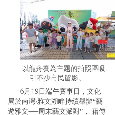
以龍舟賽為主題的拍照區吸
引不少市民留影。
6
19
月
日端午賽事日，文化
局於南灣‧雅文湖畔持續舉辦“藝
遊雅文──周末藝文派對”，
藉傳