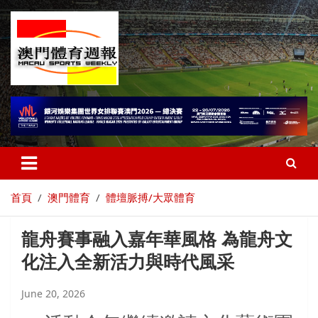
首頁
澳門體育
體壇脈搏/大眾體育
龍舟賽事融入嘉年華風格 為龍舟文
化注入全新活力與時代風采
June 20, 2026