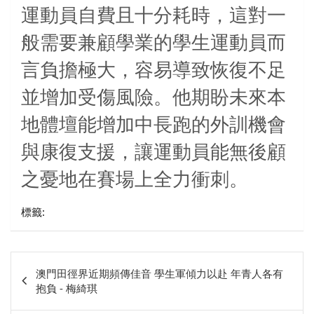
運動員自費且十分耗時，這對一
般需要兼顧學業的學生運動員而
言負擔極大，容易導致恢復不足
並增加受傷風險。他期盼未來本
地體壇能增加中長跑的外訓機會
與康復支援，讓運動員能無後顧
之憂地在賽場上全力衝刺。
標籤:
文
澳門田徑界近期頻傳佳音 學生軍傾力以赴 年青人各有
章
抱負 - 梅綺琪
相