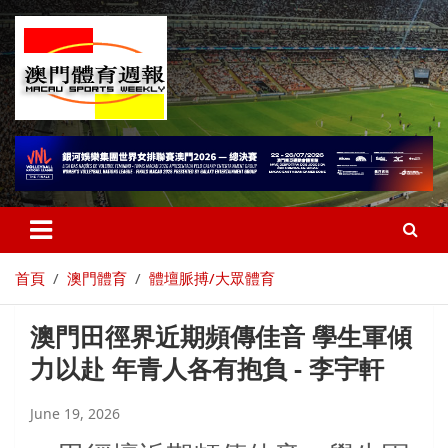
首頁
澳門體育
體壇脈搏/大眾體育
澳門田徑界近期頻傳佳音 學生軍傾
力以赴 年青人各有抱負 - 李宇軒
June 19, 2026