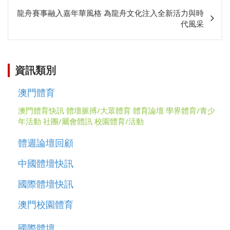
關
龍舟賽事融入嘉年華風格 為龍舟文化注入全新活力與時
代風采
資訊類別
澳門體育
澳門體育快訊
體壇脈搏/大眾體育
體育論壇
學界體育/青少
年活動
社團/屬會體訊
校園體育/活動
體週論壇回顧
中國體壇快訊
國際體壇快訊
澳門校園體育
國際體壇