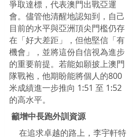
爭取達標，代表澳門出戰亞運
會。儘管他清醒地認知到，自己
目前的水平與亞洲頂尖門檻仍存
在「好大差距」，但他堅信「有
機會」，並將這份自信視為進步
的重要前提。若能如願披上澳門
800
隊戰袍，他期盼能將個人的
1:51
1:52
米成績進一步推向
至
的高水平。
籲增中長跑外訓資源
在追求卓越的路上，李宇軒特