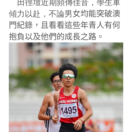
田徑壇近期頻傳佳音，學生軍
傾力以赴，不論男
女均能突破澳
門紀錄，且看看這些年青人有何
抱負以及他們的成長之路。