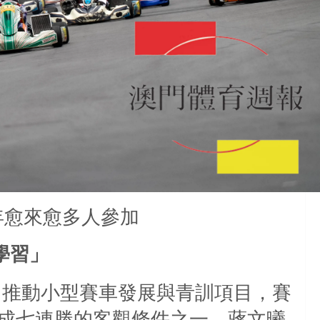
年愈來愈多人參加
學習」
力推動小型賽車發展與青訓項目，賽
成七連勝的客觀條件之一。蔣文曦