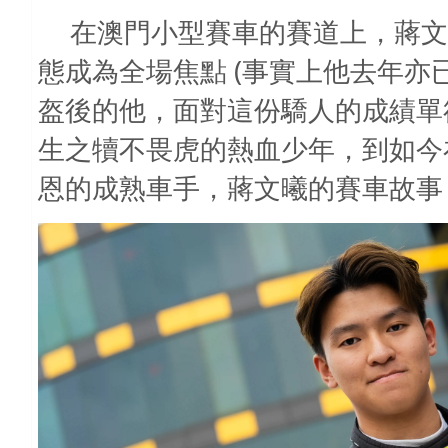
在澳門小型賽車的賽道上，蔣文
(
態成為全場焦點
事實上他去年亦
盔後的他，面對這份驕人的成績單
生之犢不畏虎的熱血少年，到如今
恩的成熟車手，
蔣文曦的賽車故事