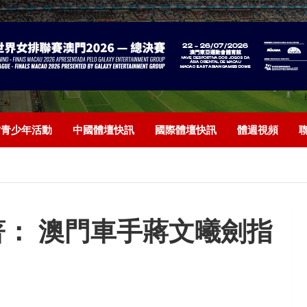
/青少年活動
中國體壇快訊
國際體壇快訊
體週視頻
： 澳門車手蔣文曦劍指