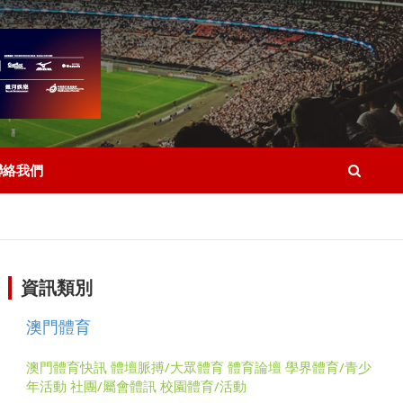
聯絡我們
資訊類別
澳門體育
澳門體育快訊
體壇脈搏/大眾體育
體育論壇
學界體育/青少
年活動
社團/屬會體訊
校園體育/活動