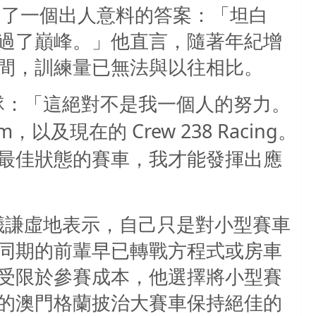
出了一個出人意料的答案：「坦白
過了巔峰。」他直言，隨著年紀增
間，訓練量已無法與以往相比。
隊：「這絕對不是我一個人的努力。
am
Crew 238 Racing
，以及現在的
。
最佳狀態的賽車，我才能發揮出應
曦謙虛地表示，自己只是對小型賽車
同期的前輩早已轉戰方程式或房車
受限於參賽成本，他選擇將小型賽
的澳門格蘭披治大賽車保持絕佳的