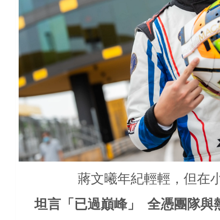
蔣文曦年紀輕輕，但在小
坦言「已過巔峰」
全憑團隊與