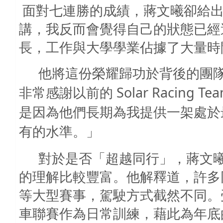
面對七連勝的成績，蔣文曦卻給
講，我反而會覺得自己的狀態已經
長，工作與大學學業佔據了大量時
他將這份榮耀歸功於背後的團
Solar Racing Te
非常感謝以前的
是因為他們長期為我提供一架處於
有的水準。」
對於是否「超越同行」，蔣文
的理解比較豐富。他解釋道，許多
等大型賽事，駕駛方式截然不同。
車聯賽作為日常訓練，藉此為年底