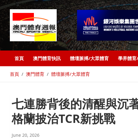
首頁
澳門體育快訊
體壇脈搏/大眾體育
學界體育
首頁
澳門體育
體壇脈搏/大眾體育
七連勝背後的清醒與沉著
格蘭披治TCR新挑戰
June 20, 2026