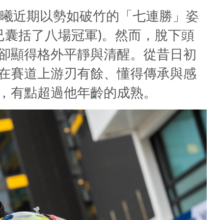
曦近期以勢如破竹的「七連勝」姿
)
已囊括了八場冠軍
。然而，脫下頭
卻顯得格外平靜與清醒。從昔日初
在賽道上游刃有餘、懂得傳承與感
，有點超過他年齡的成熟。