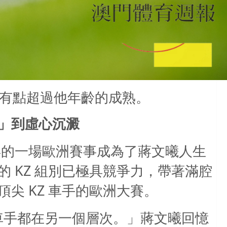
有點超過他年齡的成熟。
」到虛心沉澱
年的一場歐洲賽事成為了蔣文曦人生
KZ
的
組別已極具競爭力，帶著滿腔
KZ
頂尖
車手的歐洲大賽。
車手都在另一個層次。」蔣文曦回憶