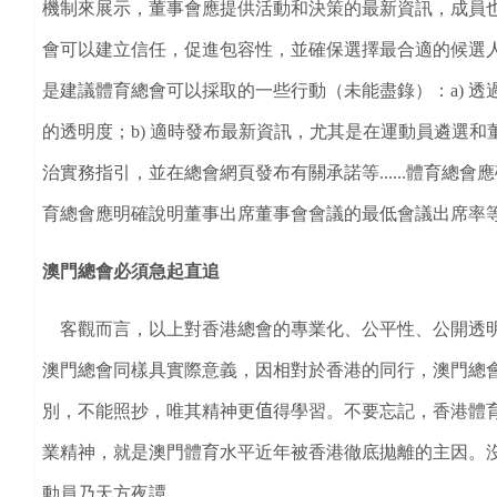
機制來展示，董事會應提供活動和決策的最新資訊，成員
會可以建立信任，促進包容性，並確保選擇最合適的候選
是建議體育總會可以採取的一些行動（未能盡錄）：a) 
的透明度；b) 適時發布最新資訊，尤其是在運動員遴選和
治實務指引，並在總會網頁發布有關承諾等
......
體育總會應
育總會應明確說明董事出席董事會會議的最低會議出席率
澳門總會必須急起直追
客觀而言，以上對香港總會的專業化、公平性、公開透明
澳門總會同樣具實際意義，因相對於香港的同行，
澳門總
別，不能照抄，唯其精神更
值
得學習。不要忘記，香港體
業精神，就是澳門體育水平近年被香港徹底拋離的主因。
動員乃天方夜譚。