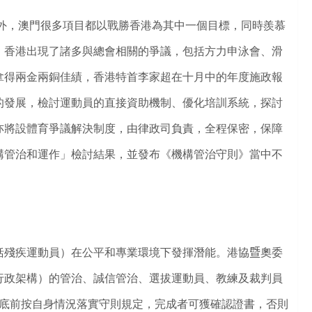
外，澳門很多項目都以戰勝香港為其中一個目標，同時羨慕
，香港出現了諸多與總會相關的爭議，包括方力申泳會、滑
拿得兩金兩銅佳績，香港特首李家超在十月中的年度施政報
的發展，檢討運動員的直接資助機制、優化培訓系統，探討
亦將設體育爭議解決制度，由律政司負責，全程保密，保障
構管治和運作」檢討結果，並
發布《機構管治守則》當中不
括殘疾運動員）在公平和專業環境下發揮潛能。港協
暨
奧委
行政架構）的管治、誠信管治、選拔運動員、教練及裁判員
年底前按自身情況落實守則規定，完成者可獲確認證書，否則