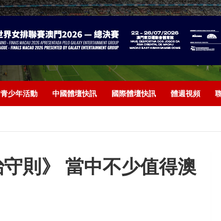
/青少年活動
中國體壇快訊
國際體壇快訊
體週視頻
守則》 當中不少值得澳