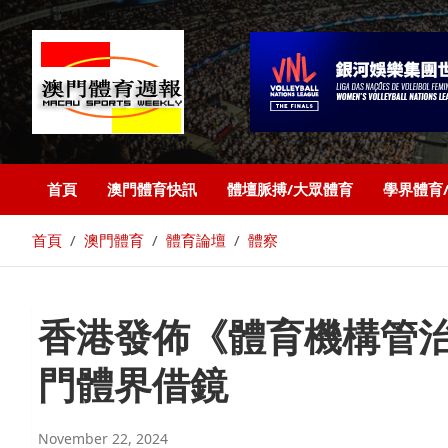
首頁
澳門體育快訊
體壇脈搏/大眾體育
學界體育
首頁
澳門體育
體育論壇
體察
香港發佈《體育機構管治
門體界借鏡
November 22, 2024