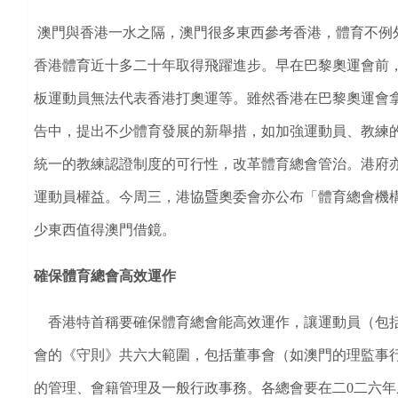
澳門與香港一水
之隔，澳門很多東西參考香港，體育不例
香港體育近十多二十年取得飛躍進步。早在巴黎奧運會前
板運動員無法代表香港打奧運等。雖然香港在巴黎奧運會
告中，提出不少體育發展的新舉措，如加強運動員、教練
統一
的教練認證制度的可行性，改革體育總會管治。港府
運動員權益。今周三，港協
暨
奧委會亦公布「體育總會機
少東西值得澳門借鏡。
確保體育總會高效運作
香港特首稱要
確保體育總會能高效運作
，讓運動員（包
會的《守則》共六大範圍，包括董事會（如澳門的理監事
的管理、會籍管理及一般行政事務。各總會要在二0二六