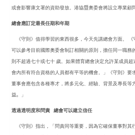
或會影響康文署的資助發放。港協
暨
奧委會將設立專業顧
總會應訂定最長任期和年期
《守則》值得學習的東西很多，今天先講總會方面。 《
可以參考目前國際奧委會制訂相關的原則，擔任同一職務
則不超過七十或七十 歲。如果體育總會決定允許某成員超
會內所有符合資格的人員都有平等的機會。」《守則》要
董事會應包含各種專才，將多元化、經驗、背景及專長等
益。
」
透過透明度和問責 總會可以建立信任
《守則》指出，「問責同等重要，因為它確保董事對其行