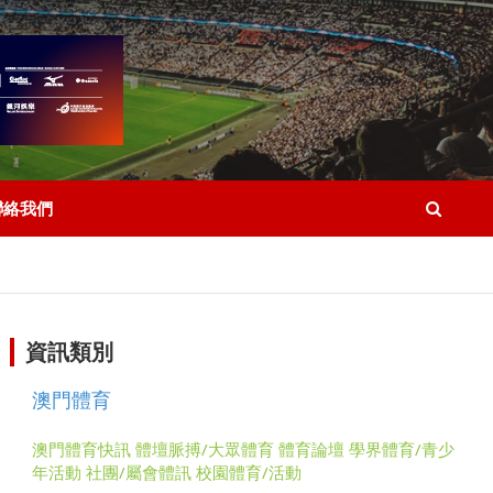
聯絡我們
資訊類別
澳門體育
澳門體育快訊
體壇脈搏/大眾體育
體育論壇
學界體育/青少
年活動
社團/屬會體訊
校園體育/活動