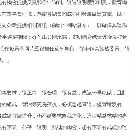
也有機會提供反饋和作出詢問。透過透明度和問責，體育總
人在董事會任職，為體育總會的成功和發展做出貢獻。以下
透過向公衆提供相關資訊（例如在網站發布），以確保其運作
董事選舉期間；c) 作出公開承諾，表明體育總會遵從良好管
確保職員不同時重複擔任董事角色，除非作為當然委員。體
等。」
等要求，很正常、很合理、很有益，應該一早就做，且對
會的組成、管治等更為落後，必須急起直追
，儘管港澳有
育成績持續提升，仍不斷要求自我進化，這種精益求精的專
沒有專業、公平、透明、熱誠的總會，想有專業有成績的運