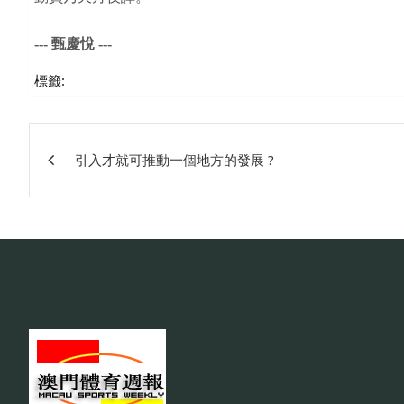
--- 甄慶悅 ---
標籤:
文
引入才就可推動一個地方的發展 ?
章
相
關