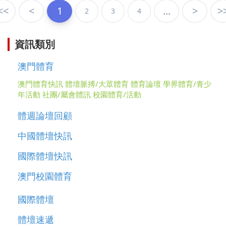
<<
<
1
...
>
>
2
3
4
資訊類別
澳門體育
澳門體育快訊
體壇脈搏/大眾體育
體育論壇
學界體育/青少
年活動
社團/屬會體訊
校園體育/活動
體週論壇回顧
中國體壇快訊
國際體壇快訊
澳門校園體育
國際體壇
體壇速遞