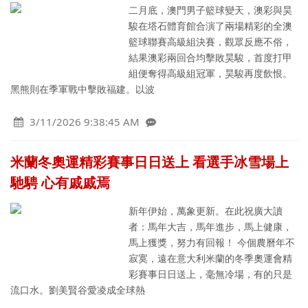
二月底，澳門男子籃球變天，澳彩與昊
駿在塔石體育館合演了兩場精彩的全澳
籃球聯賽高級組決賽，觀眾反應不俗，
結果澳彩兩回合均擊敗昊駿，首度打甲
組便奪得高級組冠軍，昊駿再度飲恨。
黑熊則在季軍戰中擊敗福建。以波
3/11/2026 9:38:45 AM
米蘭冬奧運精彩賽事日日送上 看選手冰雪場上
馳騁 心有戚戚焉
新年伊始，萬象更新。在此祝廣大讀
者：馬年大吉，馬年進步，馬上健康，
馬上獲獎，努力有回報！ 今個農曆年不
寂寞，遠在意大利米蘭的冬季奧運會精
彩賽事日日送上，毫無冷場，有的只是
流口水。劉美賢谷愛凌成全球熱