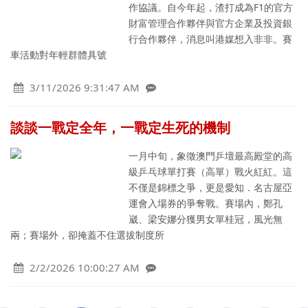
作協議。自今年起，渣打成為F1的官方
財富管理合作夥伴與官方企業及投資銀
行合作夥伴，消息叫港媒想入非非。賽
車活動對年輕群體具號
3/11/2026 9:31:47 AM
談談一戰定全年，一戰定生死的機制
一月中旬，象徵澳門乒壇最高殿堂的高
級乒乓球單打賽（高單）戰火紅紅。這
不僅是錦標之爭，更是愛知．名古屋亞
運會入場券的爭奪戰。賽場內，鄭孔
崴、梁安娜分獲男女單桂冠，風光無
兩；賽場外，卻掩蓋不住選拔制度所
2/2/2026 10:00:27 AM