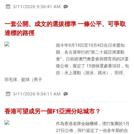
3/11/2026 9:36:41 AM
一套公開、成文的選拔標準 一條公平、可爭取
達標的路徑
就今年9月19日至10月4日在日本愛知
縣．名古屋舉行的“第二十屆亞洲運動
會”，日前經澳門奧委會與體育局的評選
後公佈，擬定了 15個候選參賽項目，包
括：水上運動（游泳、跳水）、田徑、
羽毛球、籃球（男子
3/11/2026 9:34:11 AM
香港可望成另一個F1亞洲分站城市？
作為香港老牌金融機構，渣打集團於1月
27日公佈，與F1簽定了一份多年期的合