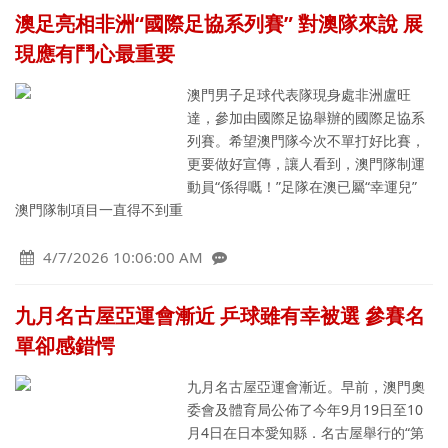
澳足亮相非洲“國際足協系列賽” 對澳隊來說 展
現應有鬥心最重要
澳門男子足球代表隊現身處非洲盧旺
達，參加由國際足協舉辦的國際足協系
列賽。希望澳門隊今次不單打好比賽，
更要做好宣傳，讓人看到，澳門隊制運
動員“係得嘅！”足隊在澳已屬“幸運兒”
澳門隊制項目一直得不到重
4/7/2026 10:06:00 AM
九月名古屋亞運會漸近 乒球雖有幸被選 參賽名
單卻感錯愕
九月名古屋亞運會漸近。早前，澳門奧
委會及體育局公佈了今年9月19日至10
月4日在日本愛知縣．名古屋舉行的“第