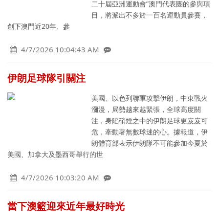
二十屆亞洲運動會”澳門代表團的參與項
目，將派出不多於一百名運動員參賽，
創下澳門近20年、參
4/7/2026 10:04:43 AM
伊朗足球隊引關注
美國、以色列聯軍攻擊伊朗，中東戰火
瀰漫，局勢越來越緊張，全球高度關
注，身陷硝煙之中的伊朗足球更岌岌可
危，牽動著無數球迷的心。據報道，伊
朗體育部表示伊朗隊不可能參加今夏於
美國、加拿大及墨西哥舉行的世
4/7/2026 10:03:20 AM
當下澳籃迎來近年最好時光