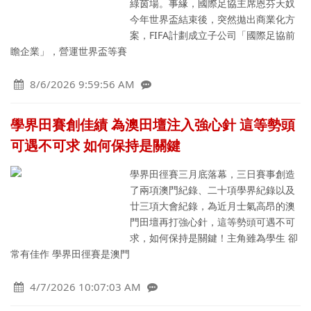
綠茵場。事緣，國際足協主席恩芬天奴
今年世界盃結束後，突然拋出商業化方
案，FIFA計劃成立子公司「國際足協前
瞻企業」，營運世界盃等賽
8/6/2026 9:59:56 AM
學界田賽創佳績 為澳田壇注入強心針 這等勢頭
可遇不可求 如何保持是關鍵
學界田徑賽三月底落幕，三日賽事創造
了兩項澳門紀錄、二十項學界紀錄以及
廿三項大會紀錄，為近月士氣高昂的澳
門田壇再打強心針，這等勢頭可遇不可
求，如何保持是關鍵！主角雖為學生 卻
常有佳作 學界田徑賽是澳門
4/7/2026 10:07:03 AM