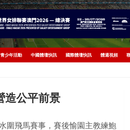
/青少年活動
中國體壇快訊
國際體壇快訊
體週視頻
營造公平前景
水圍飛馬賽事，賽後愉園主教練鮑