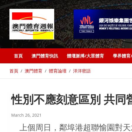
首頁
澳門體育快訊
體壇脈搏/大眾體育
學界體育
首頁
澳門體育
體育論壇
洋洋密語
性別不應刻意區別 共同
March 26, 2021
上個周日，鄰埠港超聯愉園對天