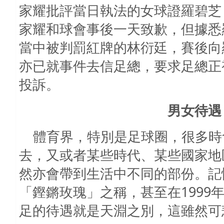
家耀批評當日執法的女球證羅碧芝
家耀和球會事後一天致歉，但據悉
當中被判罰紅牌的林衍廷，賽後向
亦已就事件去信足總，要求足總正
投訴。
男女待遇
體育界，特別是足球圈，很多時
去，又或者某些時代、某些國家地
然亦會帶到生活中不同的部份。記
「鏗鏘玫瑰」之稱，甚至在
1999
足的待遇就是天淵之別，這雖然可