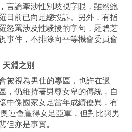
，言論牽涉性別歧視字眼，雖然鮑
羅日前已向足總投訴。另外，有指
羅怒罵涉及性騷擾的字句，羅碧芝
視事件，不排除向平等機會委員會
天淵之別
會被視為男仕的專區，也許在過
區，仍維持著男尊女卑的傳統，自
憶中像國家女足當年成績優異，有
年奧運會贏得女足亞軍，但對比與男
悲但亦是事實。