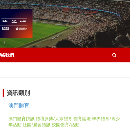
聯絡我們
資訊類別
澳門體育
澳門體育快訊
體壇脈搏/大眾體育
體育論壇
學界體育/青少
年活動
社團/屬會體訊
校園體育/活動