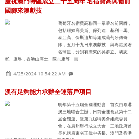
慶祝澳門特區成立二十五周年 名宿費高與葡前
國腳來澳獻技
葡萄牙名宿費高聯同一眾著名前國腳，
包括紐奴高美斯、保列達、基利士馬、
泰亞高、保斯迪加等組成葡萄牙傳奇
隊，五月十九日來澳獻技，與粵港澳著
名球星，分別有廣東的吳群立、胡志
軍、盧琳，香港山席士、陳志康等，而
4/25/2024 10:54:22 AM
澳有足夠能力承辦全運落戶項目
明年第十五屆全國運動會，首次由粵港
澳三地聯合主辦，日前全運會及第十二
屆全殘運、暨第九屆特奧會組織委員
會，在廣州舉行成立大會，三地政府首
長包括廣東省王偉中省長、澳門及香港