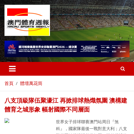
首頁
體壇萬花筒
八支頂級隊伍聚濠江 再掀排球熱熾氛圍 澳構建
體育之城形象 幅射國際不同層面
世界女子排球聯賽澳門站周日『煞
科』，國家隊最後一戰對意大利；八支