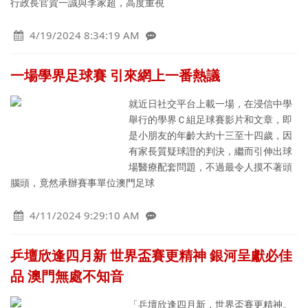
行政長官賀一誠與李家超，高度重視
4/19/2024 8:34:19 AM
一場學界足球賽 引來網上一番熱議
就近日社交平台上載一場，在浸信中學
舉行的學界Ｃ組足球賽影片和文章，即
是小朋友的年齡大約十三至十四歲，因
有家長質疑球證的判決，繼而引伸出球
場醫療配套問題，不過最令人摸不著頭
腦頭，竟然承辦賽事單位澳門足球
4/11/2024 9:29:10 AM
乒壇欣逢四月新 世界盃賽更精神 銀河呈獻必佳
品 澳門無處不知音
「乒壇欣逢四月新，世界盃賽更精神。