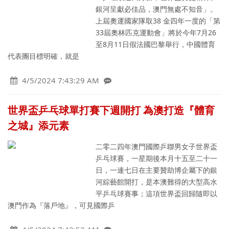
銀河呈獻必佳品，澳門無處不知音」。
上屆奧運國家隊取38 金四年一度的「第
33屆奧林匹克運動會」將於今年7月26
至8月11日假法國巴黎舉行，中國體育
代表團目標明確，就是
4/5/2024 7:43:29 AM
世界盃乒乓球單打賽下週開打 為澳打造『體育
之城』添元素
二零二四年澳門國際乒聯男女子世界盃
乒乓球賽，一星期後本月十五至二十一
日，一連七日在主要贊助博企屬下的銀
河綜藝館開打，是本澳難得的大型高水
平乒乓球賽事；這項世界盃回歸隨即以
澳門作為『落戶地』，可見國際乒