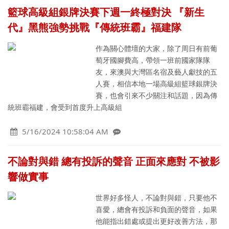
籃球高級組銀牌決賽下週一終極對決 『新生
代』黑熊強勢挑戰『傳統班霸』福建隊
作為關心體壇的大家，除了周日有前葡
萄牙國腳費高，帶領一班前國家隊隊
友，來澳與大灣區名宿及藝人獻技的五
人賽，相信本地一場高級組籃球銀牌決
賽，也會引來不少關注和話題，因為傳
統班霸福建，會受到首度升上高級組
5/16/2024 10:58:04 AM
不論對與錯 總有投訴的聲音 正面來應對 不被影
響做實事
世界好多怪人，不論對與錯，只要他不
喜愛，總會有投訴和負面的聲音，如果
他能指出錯處或提出更好改善方法，那