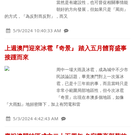
當然是有建設性，也可督促相關事情能
朝好的方向發展，但如果只是『罵街』
的方式，『為反對而反對』，而又
5/9/2024 10:40:33 AM
上週澳門迎來冰雹『奇景』 踏入五月體育盛事
接踵而來
周中一場大雨及冰雹，成為城中不少市
民談論話題，畢竟澳門對上一次落冰
雹，已是十三年前的事，而且當時只是
非常小範圍局部地區性，但今次冰雹
『奇景』出現在本澳多個地區，如像
『大雨點』地頻密降下，加上有閃電和雷
5/3/2024 4:42:43 AM