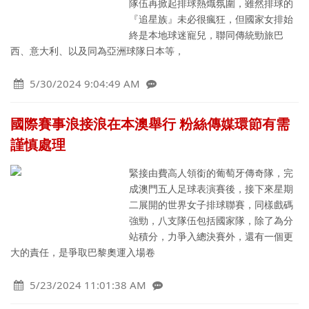
隊伍再掀起排球熱熾氛圍，雖然排球的
『追星族』未必很瘋狂，但國家女排始
終是本地球迷寵兒，聯同傳統勁旅巴
西、意大利、以及同為亞洲球隊日本等，
5/30/2024 9:04:49 AM
國際賽事浪接浪在本澳舉行 粉絲傳媒環節有需
謹慎處理
緊接由費高人領銜的葡萄牙傳奇隊，完
成澳門五人足球表演賽後，接下來星期
二展開的世界女子排球聯賽，同樣戲碼
強勁，八支隊伍包括國家隊，除了為分
站積分，力爭入總決賽外，還有一個更
大的責任，是爭取巴黎奧運入場卷
5/23/2024 11:01:38 AM