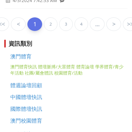
4/5/2024 7:42:53 AM
<<
<
1
...
>
>
2
3
4
資訊類別
澳門體育
澳門體育快訊
體壇脈搏/大眾體育
體育論壇
學界體育/青少
年活動
社團/屬會體訊
校園體育/活動
體週論壇回顧
中國體壇快訊
國際體壇快訊
澳門校園體育