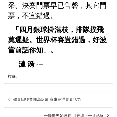
采。決賽門票早已售磬，其它門
票，不宜錯過。
「四月銀球掛滿枝，排隊撲飛
莫遲疑。世界杯賽豈錯過，好波
當前話你知」。
---
漣 漪
---
標籤:
文
學界田徑賽圓滿落幕 賽事充滿青春活力
章
相
一場學界足球賽 引來網上一番熱議