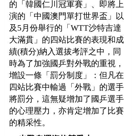
的「韓國仁川冠軍賽」、即將上
演的「中國澳門單打世界盃」以
及
5
月份舉行的「
WTT
沙特吉達
大滿貫」的
四站比賽
的表現和成
績
(
積分
)
納入選拔考評之中，同
時為了加強國乒對外戰的重視，
增設一條「罰分制度」：但凡在
四站比賽中輸過「外戰」的選手
將罰分，這無疑增加了國乒選手
的心理壓力，亦肯定增加了比賽
的精采性。