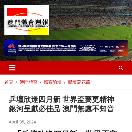
首頁
澳門體育
體育論壇
體壇萬花筒
乒壇欣逢四月新 世界盃賽更精神
銀河呈獻必佳品 澳門無處不知音
April 05, 2024