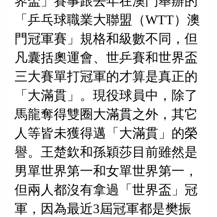
界盃」賽事跟去年在澳門舉辦的
「乒乓球職業大聯盟（
WTT
）澳
門冠軍賽」規格和級數不同，但
凡囊括奧運會、世乒賽和世界盃
三大賽單打冠軍的才算是真正的
「大滿貫」
。現役球員中，除了
馬龍奪得雙圈大滿貫之外，其它
人等皆未獲得邁「大滿貫」的榮
譽。王楚欽和孫穎莎目前雖然是
男單世界第一和女單世界第一，
但兩人都沒有拿過「世界盃」冠
軍，因為最近
3
屆冠軍都是樊振