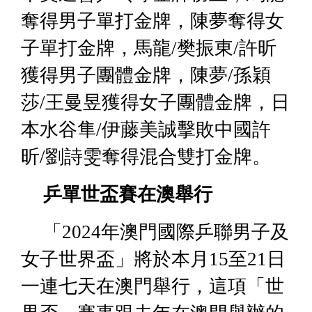
奪得男子單打金牌，陳夢奪得女
子單打金牌，馬龍
/
樊振東
/
許昕
獲得男子團體金牌，陳夢
/
孫穎
莎
/
王曼昱獲得女子團體金牌，日
本水谷隼
/
伊藤美誠擊敗中國許
昕
/
劉詩雯奪得混合雙打金牌。
乒單世盃賽在澳舉行
「
2024
年澳門國際乒聯男子及
女子
世界盃
」
將於本月
15
至
21
日
一連七天在澳門舉行，這項「世