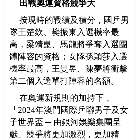
出
戰奧運資格競爭大
按現時的戰績及積分，國乒男
隊王楚欽、樊振東入選機率最
高，梁靖崑、馬龍將爭奪入選團
體陣容的資格；女隊孫穎莎入選
機率最高，王曼昱、陳夢將衝擊
第二個入選單打陣容的名額。
在奧運新規則的加持下，
「
2024
年澳門國際乒聯男子及女
子世界盃 ─ 由銀河娛樂集團呈
獻」競爭將更加激烈，更加精