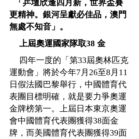
「乒壇欣逢四月新，世界盃賽
更精神。銀河呈獻必佳品，澳門
無處不知音」。
上屆奧運國家隊取
38
金
四年一度的「第
33
屆奧林匹克
運動會」將於今年
7
月
26
至
8
月
11
日假法國巴黎舉行，中國體育代
表團目標明確，就是要力爭奧運
金牌榜第一。上屆日本東京奧運
會中國體育代表團獲得
38
面金
牌，而
美國
體育代表團獲得
39
面