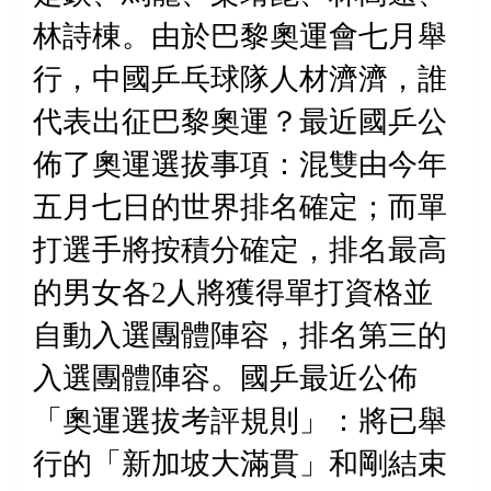
林詩棟。由於巴黎奧運會七月舉
行，中國乒乓球隊人材濟濟，誰
代表出征巴黎奧運？最近國乒公
佈了奧運選拔事項：混雙由今年
五月七日的世界排名確定；而單
打選手將按積分確定，
排名最高
的
男女各
2
人將獲得單打資格並
自動
入選團體陣容
，排名第三的
入選團體陣容。國乒最近公佈
「奧運選拔考評規則」：將已舉
行的「新加坡大滿貫」和剛結束