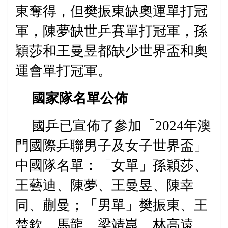
東奪得，但樊振東缺奧運單打冠
軍，陳夢缺世乒賽單打冠軍，孫
穎莎和王曼昱都缺少世界盃和奧
運會單打冠軍。
國家隊名單公佈
國乒已宣佈了參加「
2024
年澳
門國際乒聯男子及女子世界盃」
中國隊名單：「女單」孫穎莎、
王藝迪、陳夢、王曼昱、陳幸
同、蒯曼；「男單」樊振東、王
楚欽、馬龍、梁靖崑、林高遠、