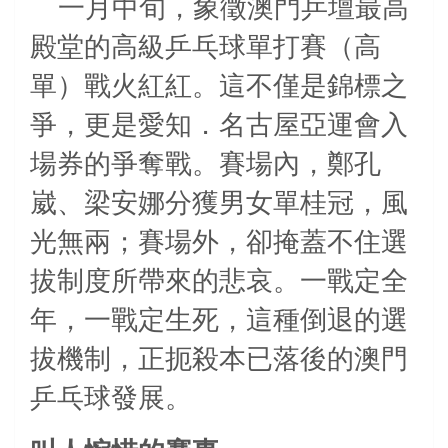
一月中旬，象徵澳門乒壇最高
殿堂的高級乒乓球單打賽（高
單）戰火紅紅。這不僅是錦標之
爭，更是愛知．名古屋亞運會入
場券的爭奪戰。賽場內，鄭孔
崴、梁安娜分獲男女單桂冠，風
光無兩；賽場外，卻掩蓋不住選
拔制度所帶來的悲哀。一戰定全
年，一戰定生死，這種倒退的選
拔機制，正扼殺本已落後的澳門
乒乓球發展。