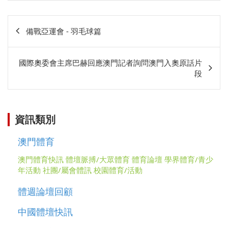
文
備戰亞運會 - 羽毛球篇
章
相
國際奧委會主席巴赫回應澳門記者詢問澳門入奧原話片
關
段
資訊類別
澳門體育
澳門體育快訊
體壇脈搏/大眾體育
體育論壇
學界體育/青少
年活動
社團/屬會體訊
校園體育/活動
體週論壇回顧
中國體壇快訊