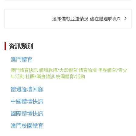
文
澳隊備戰亞運情況 儘在體週睇真D
章
相
關
資訊類別
澳門體育
澳門體育快訊
體壇脈搏/大眾體育
體育論壇
學界體育/青少
年活動
社團/屬會體訊
校園體育/活動
體週論壇回顧
中國體壇快訊
國際體壇快訊
澳門校園體育