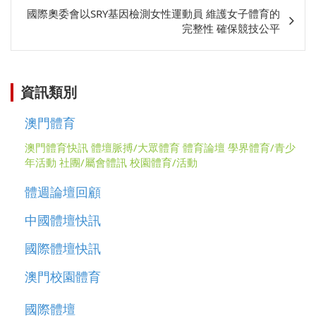
相
國際奧委會以SRY基因檢測女性運動員 維護女子體育的
關
完整性 確保競技公平
資訊類別
澳門體育
澳門體育快訊
體壇脈搏/大眾體育
體育論壇
學界體育/青少
年活動
社團/屬會體訊
校園體育/活動
體週論壇回顧
中國體壇快訊
國際體壇快訊
澳門校園體育
國際體壇