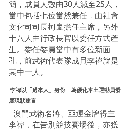
30
25
簡，成員人數由
人減至
人，
當中包括七位當然兼任，由社會
文化司司長柯嵐擔任主席，另外
十八人由行政長官以委任方式產
生。委任委員當中有多位新面
孔，前武術代表隊成員李禕就是
其中一人。
李禕以「過來人」身份
為優化本土運動員發
展現狀建言
澳門武術名將、亞運金牌得主
李禕，在告別競技賽場後，亦獲