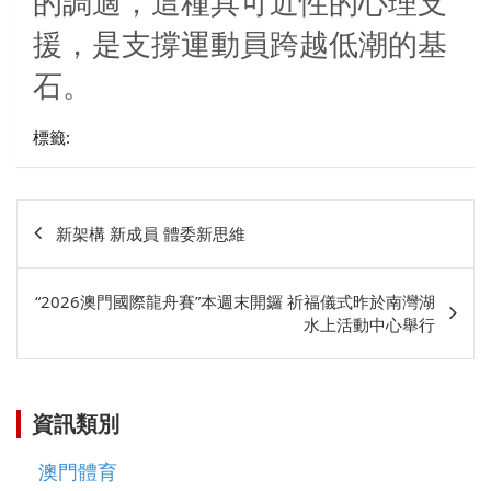
的調適，這種具可近性的心理支
援，是支撐運動員跨越低潮的基
石。
標籤:
文
新架構 新成員 體委新思維
章
相
“2026澳門國際龍舟賽”本週末開鑼 祈福儀式昨於南灣湖
關
水上活動中心舉行
資訊類別
澳門體育