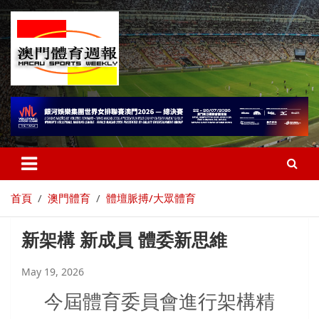
首頁
澳門體育
體壇脈搏/大眾體育
新架構 新成員 體委新思維
May 19, 2026
今屆體育委員會進行架構精