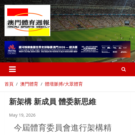
首頁
澳門體育
體壇脈搏/大眾體育
新架構 新成員 體委新思維
May 19, 2026
今屆體育委員會進行架構精