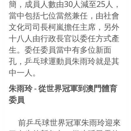
30
25
簡，成員人數由
人減至
人，
當中包括七位當然兼任，由社會
文化司司長柯嵐擔任主席，另外
十八人由行政長官以委任方式產
生。委任委員當中有多位新面
孔，乒乓球運動員朱雨玲就是其
中一人。
朱雨玲
從世界冠軍到澳門體育
-
委員
前乒乓球世界冠軍朱雨玲迎來