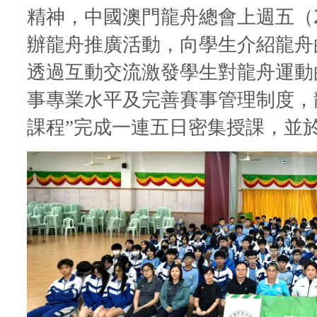
精神，中國澳門龍舟總會上週五（
辦龍舟推廣活動，向學生介紹龍舟
透過互動交流激發學生對龍舟運動
事專業水平及完善賽事管理制度，
課程”完成一連五日密集授課，並