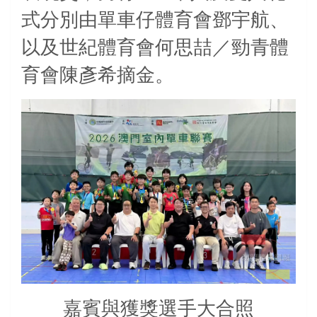
式分別由單車仔體育會鄧宇航、
以及世紀體育會何思喆／勁青體
育會陳彥希摘金。
嘉賓與獲獎選手大合照