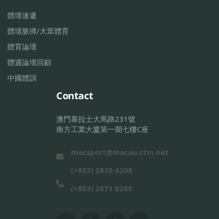
體壇速遞
體壇脈搏/大眾體育
體育論壇
體週論壇回顧
中國體訓
Contact
澳門慕拉士大馬路231號
南方工業大廈第一期七樓C座
macsport@macau.ctm.net
(+853) 2835 4208
(+853) 2871 8285