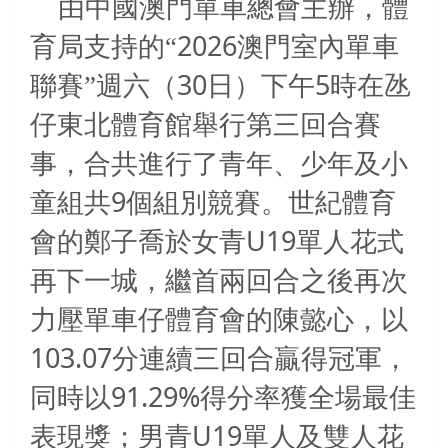
由中國澳門單車總會主辦，體
2026
育局支持的“
澳門室內單車
30
5
聯賽”週六（
日）下午
時在氹
仔東北體育館舉行第三回合賽
事，合共進行了青年、少年及小
9
童組共
個組別競賽。世紀體育
U19
會的鄭子喬於女青
單人花式
再下一城，繼首兩回合之後再次
力壓單車仔體育會的陳懿心，以
103.07
分連續三回合贏得冠軍，
91.29%
同時以
得分率獲全場最佳
U19
表現獎；男青
單人及雙人花