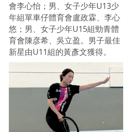
U13
會李心怡；男、女子少年
少
年組單車仔體育會盧政霖、李心
U15
悠；男、女子少年
組勁青體
育會陳彦希、吳立盈。男子最佳
U11
新星由
組的黃彥文獲得。