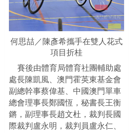
何思喆／陳彥希攜手在雙人花式
項目折桂
賽後由體育局體育社團輔助處
處長陳凱風、澳門霍英東基金會
副總幹事蔡偉基、中國澳門單車
總會理事長鄭國恆，秘書長王衡
鏘，副理事長趙文杜，裁判長國
際裁判盧永明，裁判員盧永仁、