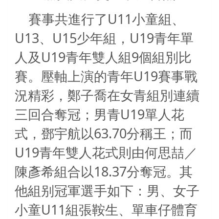
U11
賽事共進行了
小童組、
U13
U15
U19
、
少年組，
青年單
U19
9
人及
青年雙人組
個組別比
U19
賽。壓軸上演的青年
賽事戰
況精彩，鄭子喬在女青組別連續
U19
三回合奪冠；男青
單人花
63.70
式，鄧宇航以
分稱王；而
U19
青年雙人花式則由何思喆／
18.37
陳彥希組合以
分奪冠。其
他組别冠軍選手如下：男、女子
U11
小童
組張鞍生、單車仔體育