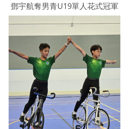
鄧宇航奪男青U19單人花式冠軍