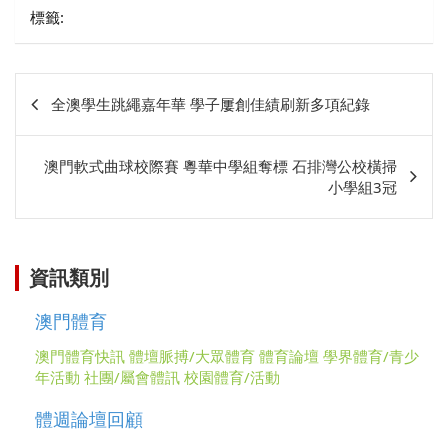
標籤:
文
全澳學生跳繩嘉年華 學子屢創佳績刷新多項紀錄
章
相
澳門軟式曲球校際賽 粵華中學組奪標 石排灣公校橫掃
關
小學組3冠
資訊類別
澳門體育
澳門體育快訊
體壇脈搏/大眾體育
體育論壇
學界體育/青少
年活動
社團/屬會體訊
校園體育/活動
體週論壇回顧