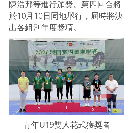
陳浩邦等進行頒獎。第四回合將
10
10
於
月
日同地舉行，屆時將決
出各組別年度獎項。
青年U19雙人花式獲獎者