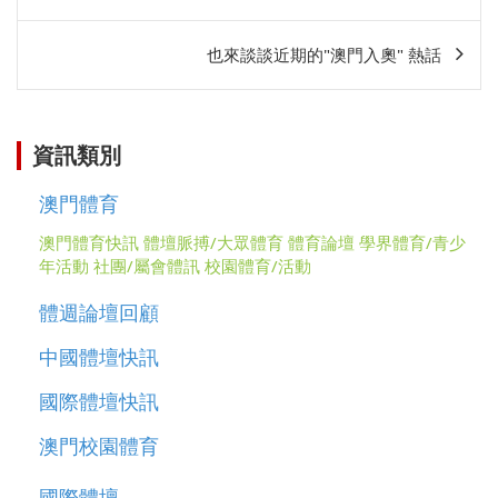
章
相
也來談談近期的"澳門入奧" 熱話
關
資訊類別
澳門體育
澳門體育快訊
體壇脈搏/大眾體育
體育論壇
學界體育/青少
年活動
社團/屬會體訊
校園體育/活動
體週論壇回顧
中國體壇快訊
國際體壇快訊
澳門校園體育
國際體壇