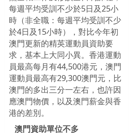
5
25
每週平均受訓不少於
日及
小
時（非全職：每週平均受訓不少
4
15
於
日及
小時），對比今年初
澳門更新的精英運動員資助要
求，基本上大同小異。香港運動
44,500
員最高每月有
港元，澳門
29,300
運動員最高有
澳門元，比
澳門的多出三分一左右，也許因
應澳門物價，以及澳門薪金與香
港的差別。
澳門資助單位不多