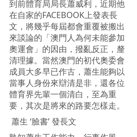
到前體育局局長蕭威利，近期他
在自家的FACEBOOK上發表長
文，將幾乎每屆都會重覆被搬出
來談論的「澳門人為何未能參加
奧運會」的因由，撥亂反正，釐
清理據。當然澳門的初代奧委會
成員大多早已作古，蕭生能夠以
當事人身份來辯清是非，還各位
體育界先輩一個清白，至為重
要，其次是將來的路要怎樣走。
蕭生 ‘臉書’ 發長文