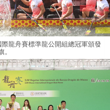
門國際龍舟賽標準龍公開組總冠軍頒發
旗。