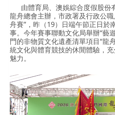
由體育局、澳娛綜合度假股份
龍舟總會主辦，市政署及行政公職
”
19
舟賽
，昨（
）日端午節正日於
“
事。今年賽事聯動文化局舉辦
藝
“
門的非物質文化遺產清單項目
龍
統文化與體育競技的休閒體驗，充
魅力。