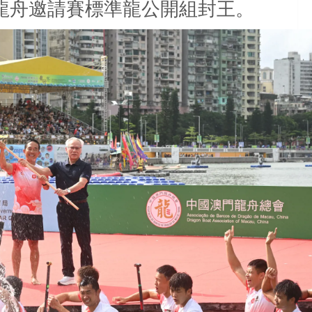
龍舟邀請賽標準龍公開組封王。