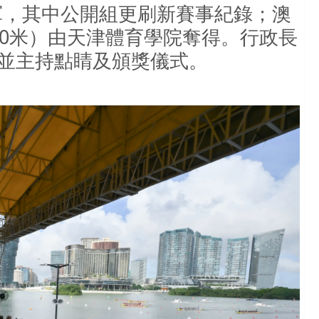
軍，其中公開組更刷新賽事紀錄；澳
0
米）由天津體育學院奪得。行政長
並主持點睛及頒獎儀式。