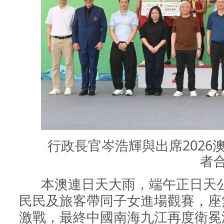
行政長官岑浩輝與出席202
者
本澳連日天大雨，端午正日天
民民及旅客帶同子女進場觀賽，座
激戰，最終中國南海九江再度衛冕