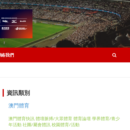
聯絡我們
資訊類別
澳門體育
澳門體育快訊
體壇脈搏/大眾體育
體育論壇
學界體育/青少
年活動
社團/屬會體訊
校園體育/活動