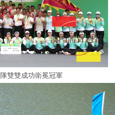
子隊雙雙成功衛冕冠軍