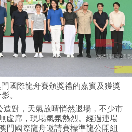
6澳門國際龍舟賽頒獎禮的嘉賓及獲獎
合影。
公造對，天氣放晴悄然退場，不少市
無虛席，現場氣氛熱烈。經過連場
澳門國際龍舟邀請賽標準龍公開組