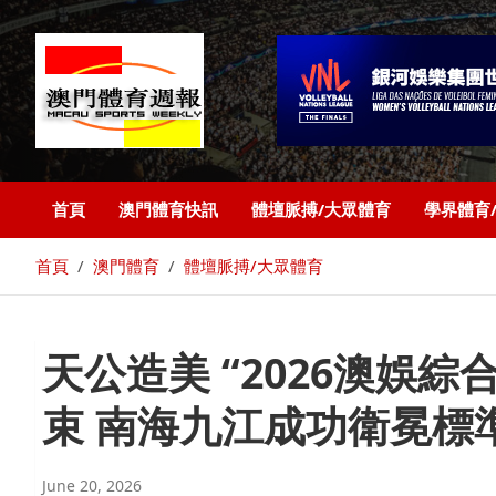
首頁
澳門體育快訊
體壇脈搏/大眾體育
學界體育
首頁
澳門體育
體壇脈搏/大眾體育
天公造美 “2026澳娛
束 南海九江成功衛冕標
June 20, 2026