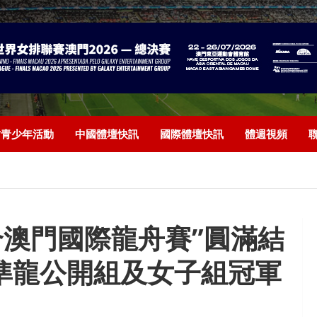
/青少年活動
中國體壇快訊
國際體壇快訊
體週視頻
綜合澳門國際龍舟賽”圓滿結
準龍公開組及女子組冠軍