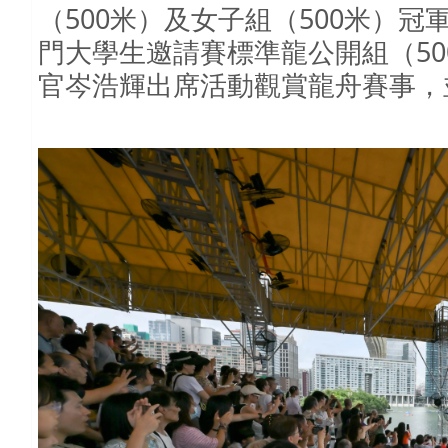
500
500
（
米）及女子組（
米）冠
50
門大學生邀請賽標準龍公開組（
官岑浩輝出席活動觀賞龍舟賽事，