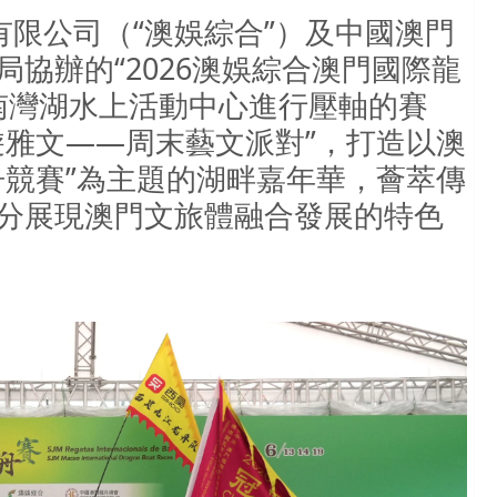
“
”
有限公司（
澳娛綜合
）及中國澳門
“2026
局協辦的
澳娛綜合澳門國際龍
南灣湖水上活動中心進行壓軸的賽
——
”
遊雅文
周末藝文派對
，打造以澳
”
舟競賽
為主題的湖畔嘉年華，薈萃傳
分展現澳門文旅體融合發展的特色