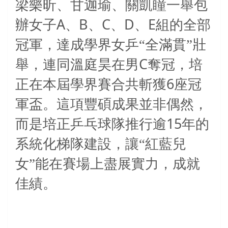
梁樂昕、甘迦瑜、關凱瞳一舉包
A
B
C
D
E
辦女子
、
、
、
、
組的全部
冠軍，達成學界女乒“全滿貫”壯
C
舉，連同溫庭昊在男
奪冠，培
6
正在本屆學界賽合共斬獲
座冠
軍盃。這項豐碩成果並非偶然，
15
而是培正乒乓球隊推行逾
年的
系統化梯隊建設，讓“紅藍兒
女”能在賽場上盡展實力，成就
佳績。