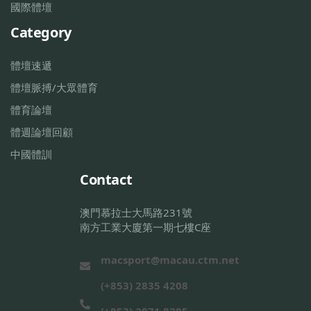
國際體壇
Category
體壇速遞
體壇脈搏/大眾體育
體育論壇
體週論壇回顧
中國體訓
Contact
澳門慕拉士大馬路231號
南方工業大廈第一期七樓C座
macsport@macau.ctm.net
(+853) 2835 4208