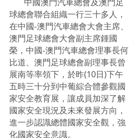
中國澳門
汽車總會及澳門足
球總會聯合組織
一行
三十多人
，
-
在中國
澳門汽車總會大會主席、
澳門足球總會大會副主席鍾國
-
榮，中國
澳門汽車總會理事長何
比道、澳門足球總會副理事長曾
(10
)
展南等率領下，於昨
日
下午
五時三十分到中葡綜合體參觀國
家安全教育展，讓成員加深了解
國家安全現況及未來發展方向，
進一步認識總體國家安全觀，強
化國家安全意識。