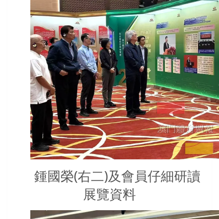
鍾國榮(右二)及會員仔細研讀
展覽資料