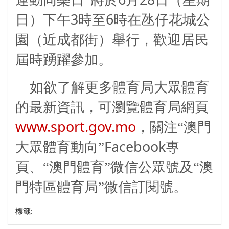
運動同樂日”將於
月
日（星期
3
6
日）下午
時至
時在氹仔花城公
園（近成都街）舉行，歡迎居民
屆時踴躍參加。
如欲了解更多體育局大眾體育
的最新資訊，可瀏覽體育局網頁
www.sport.gov.mo
，關注“澳門
Facebook
大眾體育動向”
專
頁、“澳門體育”微信公眾號及“澳
門特區體育局”微信訂閱號。
標籤: