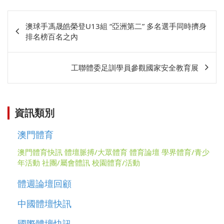
文
澳球手馮晟皓榮登U13組 “亞洲第二” 多名選手同時擠身
章
排名榜百名之內
相
關
工聯體委足訓學員參觀國家安全教育展
資訊類別
澳門體育
澳門體育快訊
體壇脈搏/大眾體育
體育論壇
學界體育/青少
年活動
社團/屬會體訊
校園體育/活動
體週論壇回顧
中國體壇快訊
國際體壇快訊