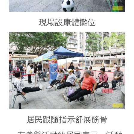
現場設康體攤位
居民跟隨指示舒展筋骨