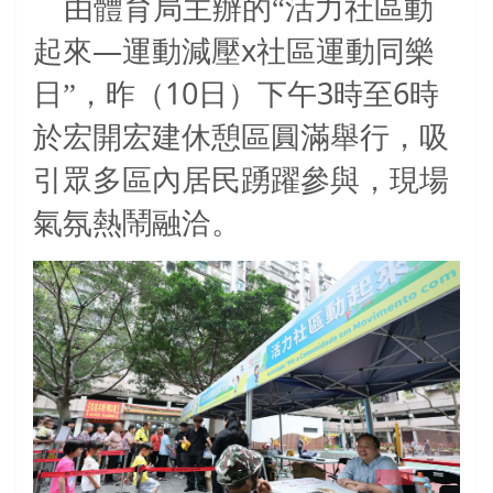
由體育局主辦的“活力社區動
—
x
起來
運動減壓
社區運動同樂
10
3
6
日”，昨（
日）下午
時至
時
於宏開宏建休憩區圓滿舉行，吸
引眾多區內居民踴躍參與，現場
氣氛熱鬧融洽。