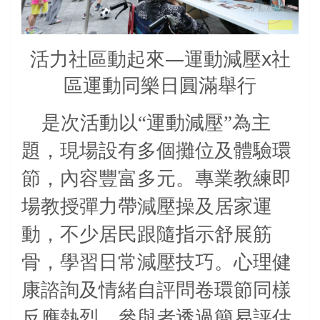
活力社區動起來—運動減壓x社
區運動同樂日圓滿舉行
是次活動以“運動減壓”為主
題，現場設有多個攤位及體驗環
節，內容豐富多元。專業教練即
場教授彈力帶減壓操及居家運
動，不少居民跟隨指示舒展筋
骨，學習日常減壓技巧。心理健
康諮詢及情緒自評問卷環節同樣
反應熱烈，參與者透過簡易評估