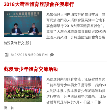
2018大灣區體育座談會在澳舉行
為加強與大灣區城市群的體育交流，體
育局於澳門漁人碼頭會議展覽中心地下
宴會廳舉行“2018大灣區體育座談會”，
邀請了大灣區城市群體育範疇逾30名的
主管人員來澳，介紹該區域的體育發展
情況及進行交流討
6/2/2018 9:59:08 PM
蘇澳青少年體育交流活動
為促進與內地體育交流，江蘇省體育局
日前率領青少年男女子足球隊一行約50
人到訪本澳，與本澳青少年足球運動員
進行交流，分享訓練和學習成果。 江蘇
省體育局足球隊於5月28日至30日抵
澳，首