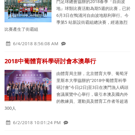
門足球總會協辦的2018春季『自由波
地』球類比賽活動為期5週的比賽，已於
6月3日在鴨涌河自由波地順利舉行。今
季第5 站新設街霸組總決賽，經過激烈
比賽產生了街霸組
6/4/2018 8:56:08 AM
2018中葡體育科學研討會本澳舉行
由體育局主辦，北京體育大學、葡萄牙
里斯本大學協辦的“2018中葡體育科學
研討會”今日(2日)至3日在澳門漁人碼頭
會議展覽中心舉行，吸引本澳及國內外
的教練員、運動員及體育工作者等超過
300人
6/2/2018 10:01:24 PM