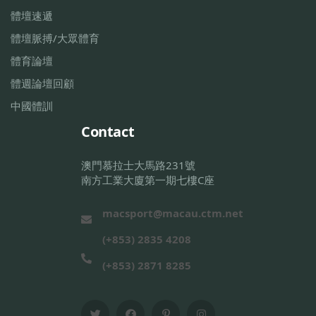
體壇速遞
體壇脈搏/大眾體育
體育論壇
體週論壇回顧
中國體訓
Contact
澳門慕拉士大馬路231號
南方工業大廈第一期七樓C座
macsport@macau.ctm.net
(+853) 2835 4208
(+853) 2871 8285