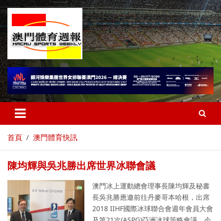
首頁
澳門體育快訊
陳均輝與吳兆勝出席世界冰聯會議
澳門冰上運動總會理事長陳均輝及秘書
長吳兆勝應邀前往丹麥哥本哈根，出席
2018 IIHF國際冰球聯合會週年會員大會
及第21次(ASPG)亞洲冰球策略會議。今