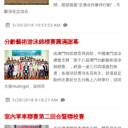
闊，期望藉着“京澳合作夥伴行動”，不
斷深化交流合
5/29/2018 10:53:53 AM
分齡藝術游泳錦標賽圓滿謝幕
由澳門特區體育局資助，中國澳門游泳
總會主辦「第十八屆澳門分齡藝術游泳
錦標賽」，經過一連三日四場激烈角
逐，各個項目獎項名花有主。首場規定
動作比賽於廿五日晚上八時舉行，深圳
大龍HuAngel、深圳市
5/28/2018 8:18:27 AM
室內單車聯賽第二回合暨聯校賽