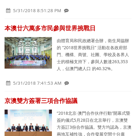
5/31/2018 8:51:28 PM
本澳廿六萬多市民參與世界挑戰日
由體育局和民政總署合辦，衛生局協辦
的 “2018世界挑戰日” 活動在各政府部
門、機構、商號、社團、學校及各界人
士的積極支持下，參與人數達263,353
人，佔澳門總人口 的40.32%。
5/31/2018 7:41:53 AM
京澳雙方簽署三項合作協議
“2018北京‧澳門合作伙伴行動”開幕式暨
簽約儀式5月28日在北京舉行，京澳雙
方簽訂3份合作協議。雙方均認為，京澳
兩地互補性強，合作發展空間十分廣