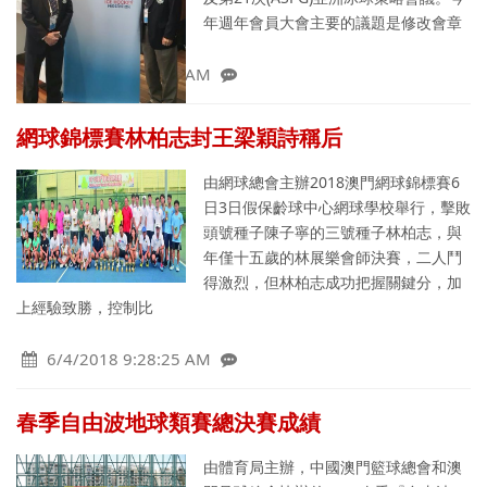
年週年會員大會主要的議題是修改會章
6/6/2018 9:36:49 AM
網球錦標賽林柏志封王梁穎詩稱后
由網球總會主辦2018澳門網球錦標賽6
日3日假保齡球中心網球學校舉行，擊敗
頭號種子陳子寧的三號種子林柏志，與
年僅十五歲的林展樂會師決賽，二人鬥
得激烈，但林柏志成功把握關鍵分，加
上經驗致勝，控制比
6/4/2018 9:28:25 AM
春季自由波地球類賽總決賽成績
由體育局主辦，中國澳門籃球總會和澳