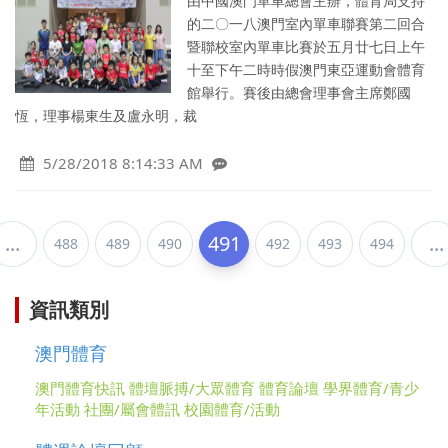
由中國澳門單車總會主辦，體育局支持
的二〇一八澳門室內單車聯賽第二回合
暨聯校室內單車比賽於五月廿七日上午
十至下午二時時假澳門東亞運動會體育
館舉行。賽後由總會理事會主席鄭國
恆，理事楊東生及盧永明，裁
5/28/2018 8:14:33 AM
...
491
...
488
489
490
492
493
494
資訊類別
澳門體育
澳門體育快訊
體壇脈搏/大眾體育
體育論壇
學界體育/青少
年活動
社團/屬會體訊
校園體育/活動