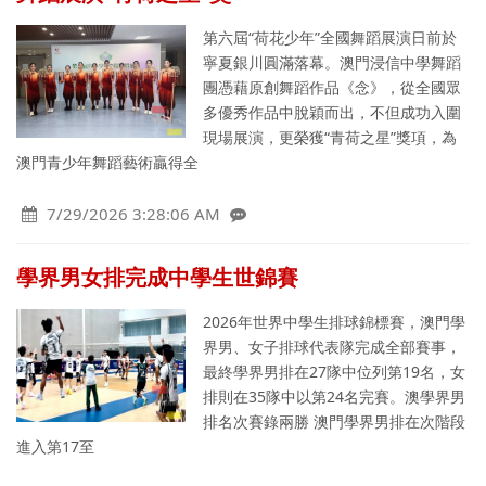
第六屆“荷花少年”全國舞蹈展演日前於
寧夏銀川圓滿落幕。澳門浸信中學舞蹈
團憑藉原創舞蹈作品《念》，從全國眾
多優秀作品中脫穎而出，不但成功入圍
現場展演，更榮獲“青荷之星”獎項，為
澳門青少年舞蹈藝術贏得全
7/29/2026 3:28:06 AM
學界男女排完成中學生世錦賽
2026年世界中學生排球錦標賽，澳門學
界男、女子排球代表隊完成全部賽事，
最終學界男排在27隊中位列第19名，女
排則在35隊中以第24名完賽。澳學界男
排名次賽錄兩勝 澳門學界男排在次階段
進入第17至