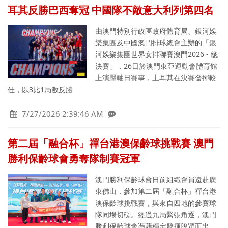
耳其反勝巴西奪冠 中國隊不敵意大利列第四名
由澳門特別行政區政府體育局、銀河娛
樂集團及中國澳門排球總會主辦的「銀
河娛樂集團世界女排聯賽澳門2026 - 總
決賽」，26日於澳門東亞運動會體育館
上演壓軸日賽事，土耳其在決賽發揮較
佳，以3比1局數反勝
7/27/2026 2:39:46 AM
第二屆「融合杯」禪台港澳保齡球挑戰賽 澳門
勝利保齡球會勇奪隊制賽冠軍
澳門勝利保齡球會日前組織會員遠赴廣
東佛山，參加第二屆「融合杯」禪台港
澳保齡球挑戰賽，與來自四地的參賽球
隊同場切磋。經過九局緊張角逐，澳門
勝利保齡球會憑藉穩定發揮脫穎而出，