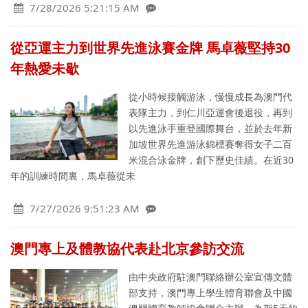
7/28/2026 5:21:15 AM
從亞運主力到世界先進泳賽金牌 馬卓薇堅持30
年熱愛未歇
從小時候接觸游泳，慢慢成長為澳門代
表隊主力，到仁川亞運會後退役，再到
以先進泳手重登國際舞台，並於去年新
加坡世界先進游泳錦標賽奪得女子二百
米混合泳金牌，創下歷史佳績。在近30
年的訓練時間裏，馬卓薇從未
7/27/2026 9:51:23 AM
澳門專上及體教協代表赴北京參訪交流
由中央政府駐澳門聯絡辦公室宣傳文體
部支持，澳門專上學生體育聯會及中國