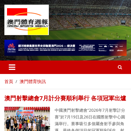
首頁
澳門體育快訊
澳門射擊總會7月計分賽順利舉行 各項冠軍出爐
中國澳門射擊總會“2026年7月射擊計分
賽”於7月19日及26日在國際射擊中心圓
滿舉行。賽事吸引多個屬會射手參與角
逐，最終各個項目的冠軍順利誕生。射