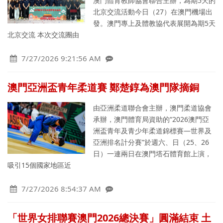
澳門體育教師協會聯合主辦，為期5天的
北京交流活動今日（27）在澳門機場出
發。澳門專上及體教協代表展開為期5天
北京交流 本次交流團由
7/27/2026 9:21:56 AM
澳門亞洲盃青年柔道賽 鄭楚錞為澳門隊摘銅
由亞洲柔道聯合會主辦，澳門柔道協會
承辦，澳門體育局資助的“2026澳門亞
洲盃青年及青少年柔道錦標賽—世界及
亞洲排名計分賽”於週六、日（25、26
日）一連兩日在澳門塔石體育館上演，
吸引15個國家地區近
7/27/2026 8:54:37 AM
「世界女排聯賽澳門2026總決賽」圓滿結束 土