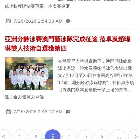
成功斬獲隊制賽冠軍。本次賽事匯
7/26/2026 2:54:39 AM
亞洲分齡泳賽澳門藝泳隊完成征途 范卓嵐趙晞
琳雙人技術自選獲第四
在體育局支持與資助下，澳門游泳總會
派出游泳、跳水及藝術游泳代表隊出戰
於7月17日至25日在泰國曼谷舉行的“第
12屆亞洲分齡游泳錦標賽”。藝術游泳項
目為澳門隊本屆最後一項上場的賽事，
選手全力發揮力爭佳
7/26/2026 2:45:17 AM
<
3
...
>
1
2
4
5
6