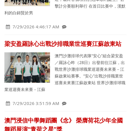
擊計分賽順利舉行 在首日比賽中，漢默
利的白錦賢於男
7/29/2026 4:46:17 AM
梁安盈羅詠心出戰沙排職業世巡賽江蘇啟東站
澳門沙灘排球代表隊“安心”組合梁安盈
／羅詠心昨（28日）出發前往江蘇，出
戰世界沙灘排球職業巡迴賽未來賽－江
蘇啟東站賽事。“安心”出戰沙排職業世
巡賽未來賽江蘇啟東站 世界沙灘排球職
業巡迴賽未來賽－江蘇
7/29/2026 3:51:59 AM
澳門浸信中學舞蹈團《念》 榮膺荷花少年全國
舞蹈展演“青荷之星”獎