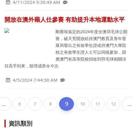
4/11/2024 9:30:49 AM
開放在澳外藉人仕參賽 有助提升本地運動水平
剛塵埃落定的2024年度全澳羽毛球公開
賽，破天荒開放給持澳門教育及青年發
展局發出之有效學生證或持澳門大專院
校之有效學生證人士可以同樣參加，因
應澳門有高等院校招收到羽毛球相關項
目高手到來，順理成章令今次
4/5/2024 7:44:30 AM
...
9
...
6
7
8
10
11
12
資訊類別