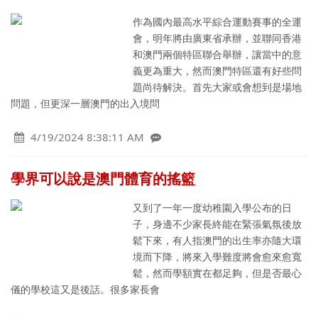
作為國內最高水平綜合運動賽事的全運
會，明年將由廣東省承辦，並聯同香港
和澳門兩個特區聯合舉辦，讓當中的意
義更為重大，然而澳門特區還有好些問
題尚待解決。首先大家或會想到是場地
問題，但更深一層澳門的出入境問
4/19/2024 8:38:11 AM
學界可以說是澳門體育的搖籃
又到了一年一度幼稚園入學公布的日
子，身邊不少家長終能在緊張氣氛後放
鬆下來，有人指澳門的出生率亦隨大環
境而下降，將來入學難度將會愈來愈寬
鬆，然而學額實在都足夠，但是否最心
儀的學校這又是後話。很多家長會