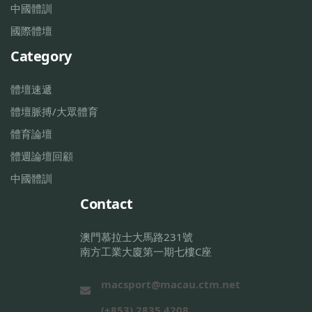
中國體訓
國際體壇
Category
體壇速遞
體壇脈搏/大眾體育
體育論壇
體週論壇回顧
中國體訓
Contact
澳門慕拉士大馬路231號
南方工業大廈第一期七樓C座
macsport@macau.ctm.net
(+853) 2835 4208