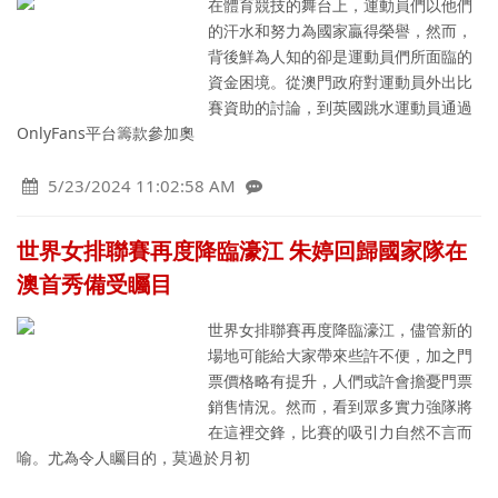
在體育競技的舞台上，運動員們以他們
的汗水和努力為國家贏得榮譽，然而，
背後鮮為人知的卻是運動員們所面臨的
資金困境。從澳門政府對運動員外出比
賽資助的討論，到英國跳水運動員通過
OnlyFans平台籌款參加奧
5/23/2024 11:02:58 AM
世界女排聯賽再度降臨濠江 朱婷回歸國家隊在
澳首秀備受矚目
世界女排聯賽再度降臨濠江，儘管新的
場地可能給大家帶來些許不便，加之門
票價格略有提升，人們或許會擔憂門票
銷售情況。然而，看到眾多實力強隊將
在這裡交鋒，比賽的吸引力自然不言而
喻。尤為令人矚目的，莫過於月初