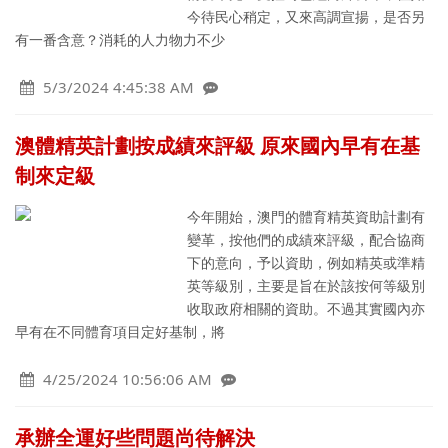
今待民心稍定，又來高調宣揚，是否另
有一番含意？消耗的人力物力不少
5/3/2024 4:45:38 AM
澳體精英計劃按成績來評級 原來國內早有在基
制來定級
今年開始，澳門的體育精英資助計劃有
變革，按他們的成績來評級，配合協商
下的意向，予以資助，例如精英或準精
英等級別，主要是旨在於該按何等級別
收取政府相關的資助。不過其實國內亦
早有在不同體育項目定好基制，將
4/25/2024 10:56:06 AM
承辦全運好些問題尚待解決