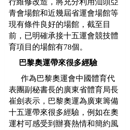
行維修改造
，將充分利用汕頭亞
青會場館和近幾屆省運會場館等
現有條件良好的場館，截至目
前，已明確承接十五運會競技體
育項目的場館有
78
個。
巴黎奧運帶來很多經驗
作為
巴黎奧運會中國體育代
表團副秘書長的廣東省體育局長
崔劍表示，
巴黎奧運為廣東籌備
十五運帶來很多經驗
，例如在奧
運村可感受到辦賽熱情和簡約風