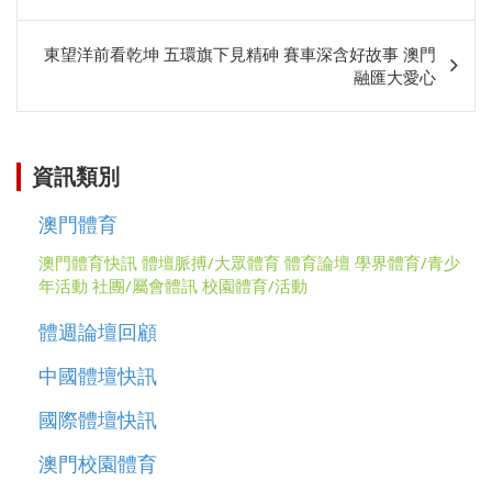
相
關
東望洋前看乾坤 五環旗下見精砷 賽車深含好故事 澳門
融匯大愛心
資訊類別
澳門體育
澳門體育快訊
體壇脈搏/大眾體育
體育論壇
學界體育/青少
年活動
社團/屬會體訊
校園體育/活動
體週論壇回顧
中國體壇快訊
國際體壇快訊
澳門校園體育