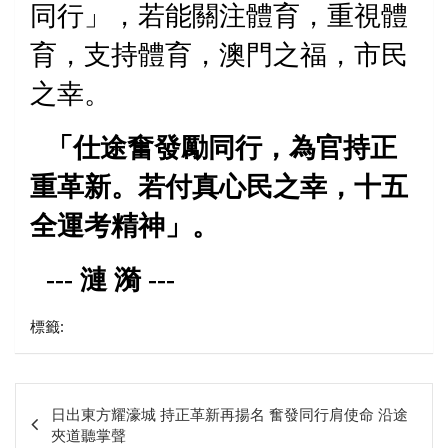
同行」，若能關注體育，重視體
育，支持體育，澳門之福，市
民
之幸
。
「仕途奮發勵同行，為官持正
重革新。若付真心民之幸，十五
全運考精神」。
---
漣 漪
---
標籤:
文
日出東方耀濠城 持正革新再揚名 奮發同行肩使命 沿途
章
夾道聽掌聲