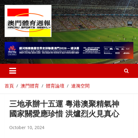
首頁
澳門體育
體育論壇
連漪空間
三地承辦十五運 粵港澳聚精氣神
國家關愛應珍惜 洪爐烈火見真心
October 10, 2024