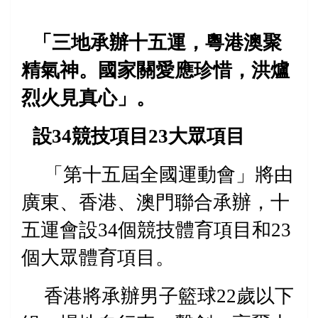
「三地承辦十五運，粵港澳聚
精氣神。國家關愛應珍惜，洪爐
烈火見真心」。
設
34
競技項目
23
大眾項目
「
第
十五
屆全國
運
動會」將由
廣東、香港、澳門聯合承辦，十
五運會設
34
個競技
體育項目
和
23
個大眾
體育
項目。
香港將
承辦
男子籃球
22
歲以下