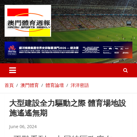
首頁
澳門體育
體育論壇
洋洋密語
大型建設全力驅動之際 體育場地設
施遙遙無期
June 06, 2024