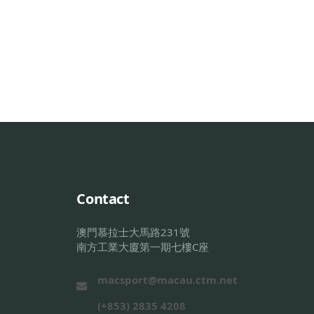
Contact
澳門慕拉士大馬路231號
南方工業大廈第一期七樓C座
macsport@macau.ctm.net
(+853) 2835 4208