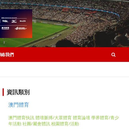
聯絡我們
資訊類別
澳門體育
澳門體育快訊
體壇脈搏/大眾體育
體育論壇
學界體育/青少
年活動
社團/屬會體訊
校園體育/活動