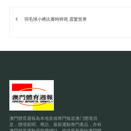
文
羽毛球小將比賽時猝死 震驚世界
章
相
關
澳門體育週報為本地首個專門報道澳门體壇消
息，體壇新聞、專訪、最新運動專門產品，亦有
澳門精英運動員親撰網誌，提供最新最快澳門體