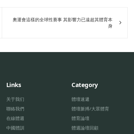
奧運會這樣的全球性賽事 其影響力已遠超其體育本
身
Links
Category
关于我们
體壇速遞
聯絡我們
體壇脈搏/大眾體育
在線體週
體育論壇
中國體訓
體週論壇回顧