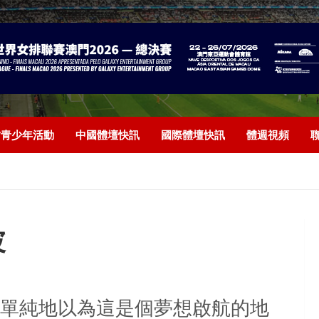
/青少年活動
中國體壇快訊
國際體壇快訊
體週視頻
波
單純地以為這是個夢想啟航的地