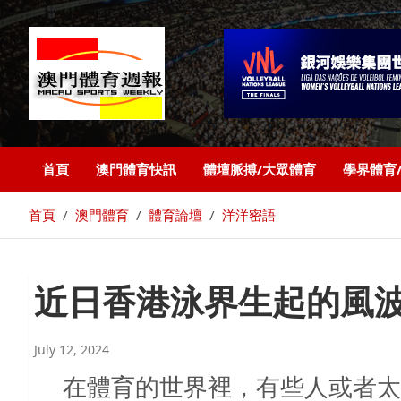
首頁
澳門體育快訊
體壇脈搏/大眾體育
學界體育
首頁
澳門體育
體育論壇
洋洋密語
近日香港泳界生起的風
July 12, 2024
在體育的世界裡，有些人或者太