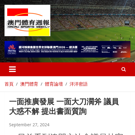
首頁
澳門體育
體育論壇
洋洋密語
一面推廣發展 一面大刀濶斧 議員
大惑不解 提出書面質詢
September 27, 2024