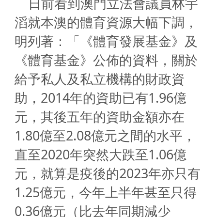
日前看到澳門立法會議員林宇
滔就本澳的體育資源大幅下調，
明列著：「《體育發展基金》及
《體育基金》公佈的資料，關於
給予私人及私立機構的財政資
2014
1.96
助，
年的資助已有
億
元，其後五年的資助金額亦在
1.80
2.08
億至
億元之間的水平，
2020
1.06
直至
年突然大跌至
億
2023
元，就算是疫後的
年亦只有
1.25
億元，今年上半年甚至只得
0.36
億元（比去年同期減少