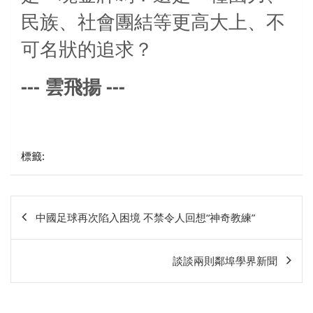
民族、社會團結等更高大上、不
可名狀的追求？
---
---
雲飛揚
標籤:
文
中國足球再次陷入困境 不禁令人回想“神奇教練”
章
相
談談兩則鄰埠學界新聞
關