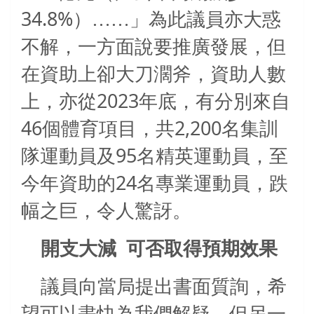
34.8%
）……」為此議員亦大惑
不解，一方面說要推廣發展，但
在資助上卻大刀濶斧，資助人數
2023
上，亦從
年底，有分別來自
46
2,200
個體育項目，共
名集訓
95
隊運動員及
名精英運動員，至
24
今年資助的
名專業運動員，跌
幅之巨，令人驚訝。
開支大減
可否取得預期效果
議員向當局提出書面質詢，希