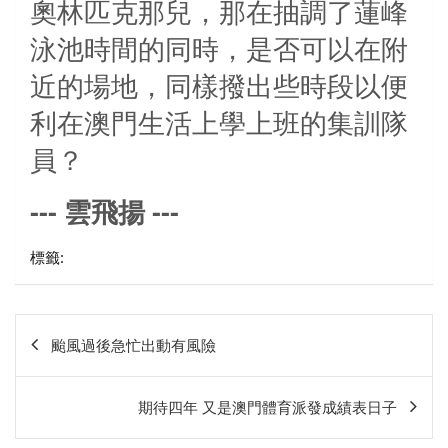
奧林匹克那兒，那在抽調了蓮峰
泳池時間的同時，是否可以在附
近的場地，同樣撥出些時段以便
利在澳門生活上學上班的集訓隊
員？
--- 雲飛揚 ---
標籤:
文
颱風過後急忙出動有風險
章
相
期待四年 又是澳門體育派發成績表日子
關