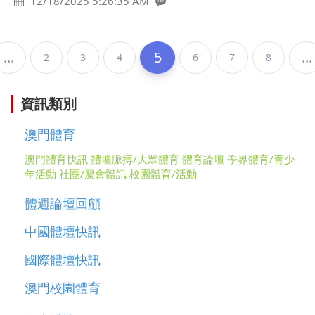
12/18/2025 5:26:35 AM
...
5
...
2
3
4
6
7
8
資訊類別
澳門體育
澳門體育快訊
體壇脈搏/大眾體育
體育論壇
學界體育/青少
年活動
社團/屬會體訊
校園體育/活動
體週論壇回顧
中國體壇快訊
國際體壇快訊
澳門校園體育