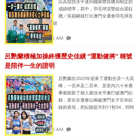
以高競技水平達到國家體育總局制定的
成績標準，其中，羽毛球混雙組合梁鈺
聰／吳穎嗣就打出澳門全運會羽毛球首
勝，取得全運會第九名佳績
1/11/2026 3:27:30 AM
呂艷蘭積極加操終獲歷史佳績 “運動健將” 稱號
是陪伴一生的證明
呂艷蘭在2025年迎來了運動生涯一大高
峰，一百米及二百米、及室內六十米賽
事都刷新了個人最佳水平兼打破澳門紀
錄，更在全運會以兩破澳門女子百米紀
錄的表現，把紀錄提升到11秒54，同時
歷史首晉決賽奪得第七
1/11/2026 3:41:20 AM