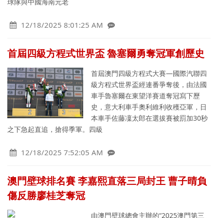
球隊與中國海南元老
12/18/2025 8:01:25 AM
首屆四級方程式世界盃 魯塞爾勇奪冠軍創歷史
首屆澳門四級方程式大賽—國際汽聯四
級方程式世界盃經連番爭奪後，由法國
車手魯塞爾在東望洋賽道奪冠寫下歷
史，意大利車手奧利維利收穫亞軍，日
本車手佐藤凜太郎在選拔賽被罰加30秒
之下急起直追，搶得季軍。四級
12/18/2025 7:52:05 AM
澳門壁球排名賽 李嘉熙直落三局封王 曹子晴負
傷反勝廖桂芝奪冠
由澳門壁球總會主辦的“2025澳門第三