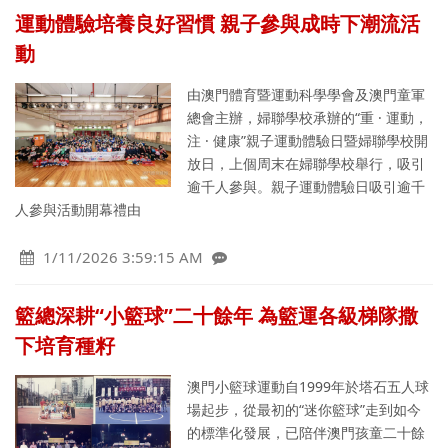
運動體驗培養良好習慣 親子參與成時下潮流活
動
由澳門體育暨運動科學學會及澳門童軍
總會主辦，婦聯學校承辦的“重 · 運動，
注 · 健康”親子運動體驗日暨婦聯學校開
放日，上個周末在婦聯學校舉行，吸引
逾千人參與。親子運動體驗日吸引逾千
人參與活動開幕禮由
1/11/2026 3:59:15 AM
籃總深耕“小籃球”二十餘年 為籃運各級梯隊撒
下培育種籽
澳門小籃球運動自1999年於塔石五人球
場起步，從最初的“迷你籃球”走到如今
的標準化發展，已陪伴澳門孩童二十餘