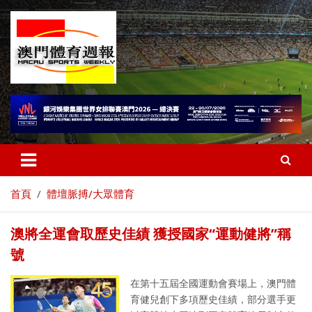
首頁
體壇脈搏/大眾體育
澳將全運會取歷史佳績 獲授國家“運動健將”稱
號
在第十五屆全國運動會賽場上，澳門體
育健兒創下多項歷史佳績，部分選手更