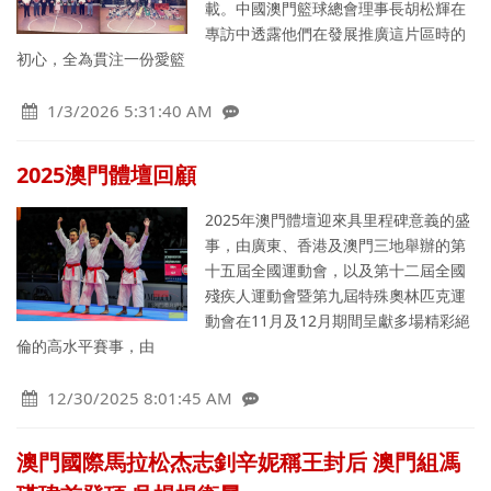
載。中國澳門籃球總會理事長胡松輝在
專訪中透露他們在發展推廣這片區時的
初心，全為貫注一份愛籃
1/3/2026 5:31:40 AM
2025澳門體壇回顧
2025年澳門體壇迎來具里程碑意義的盛
事，由廣東、香港及澳門三地舉辦的第
十五屆全國運動會，以及第十二屆全國
殘疾人運動會暨第九屆特殊奧林匹克運
動會在11月及12月期間呈獻多場精彩絕
倫的高水平賽事，由
12/30/2025 8:01:45 AM
澳門國際馬拉松杰志釗辛妮稱王封后 澳門組馮