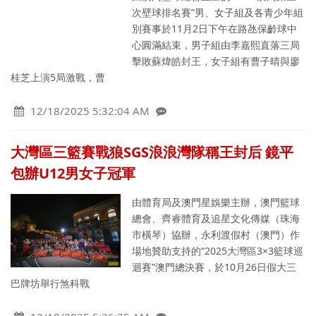
次壁球排名賽”男、女子組及各青少年組
別賽事於11月2日下午在路氹保齡球中
心圓滿結束，男子組由李嘉熙直落三局
擊敗蘇煒皓封王，女子組有曹子晴與廖
桂芝上演5局激戰，曹
12/18/2025 5:32:04 AM
大灣區三籃賽戰狼SGS浪浪灣隊稱王封后 鏡平
包辦U12男女子冠軍
由體育局及澳門星娛樂主辦，澳門籃球
總會、齊睿體育及追星文化傳媒（珠海
市橫琴）協辦，永利渡假村（澳門）作
場地贊助支持的“2025大灣區3×3籃球巡
迴賽”澳門總決賽，於10月26日假大三
巴牌坊舉行煞科戰