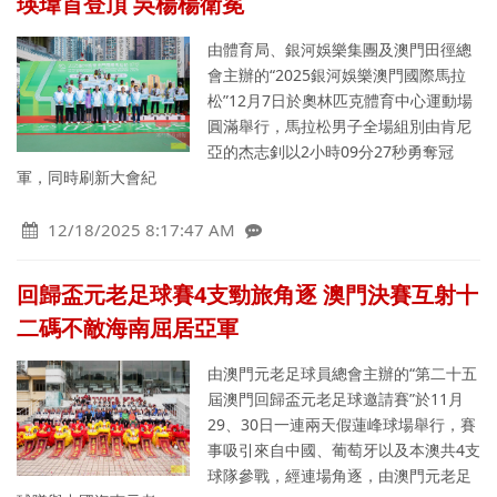
瑛瑋首登頂 吳楊楊衛冕
由體育局、銀河娛樂集團及澳門田徑總
會主辦的“2025銀河娛樂澳門國際馬拉
松”12月7日於奧林匹克體育中心運動場
圓滿舉行，馬拉松男子全場組別由肯尼
亞的杰志釗以2小時09分27秒勇奪冠
軍，同時刷新大會紀
12/18/2025 8:17:47 AM
回歸盃元老足球賽4支勁旅角逐 澳門決賽互射十
二碼不敵海南屈居亞軍
由澳門元老足球員總會主辦的“第二十五
屆澳門回歸盃元老足球邀請賽”於11月
29、30日一連兩天假蓮峰球場舉行，賽
事吸引來自中國、葡萄牙以及本澳共4支
球隊參戰，經連場角逐，由澳門元老足