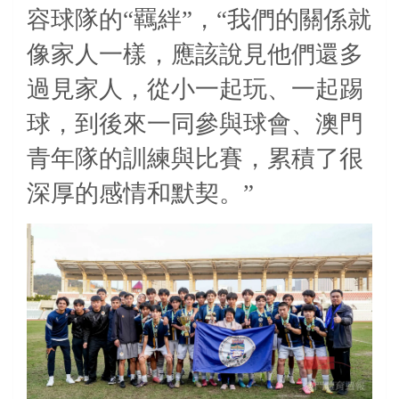
容球隊的“羈絆”，“我們的關係就
像家人一樣，應該說見他們還多
過見家人，從小一起玩、一起踢
球，到後來一同參與球會、澳門
青年隊的訓練與比賽，累積了很
深厚的感情和默契。”