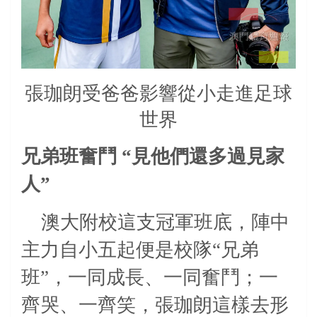
張珈朗受爸爸影響從小走進足球
世界
兄弟班奮鬥
“見他們還多過見家
人”
澳大附校這支冠軍班底，陣中
主力自小五起便是校隊“兄弟
班”，一同成長、一同奮鬥；一
齊哭、一齊笑，張珈朗這樣去形