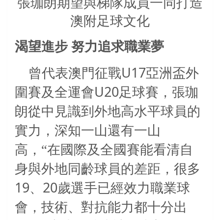
張珈朗期望與梯隊成員一同打造
澳附足球文化
渴望進步
努力追求職業夢
U17
曾代表澳門征戰
亞洲盃外
U20
圍賽及全運會
足球賽，張珈
朗從中見識到外地高水平球員的
實力，深知一山還有一山
高，“在國際及全國賽能看清自
身與外地同齡球員的差距，很多
19
20
、
歲選手已經效力職業球
會，技術、對抗能力都十分出