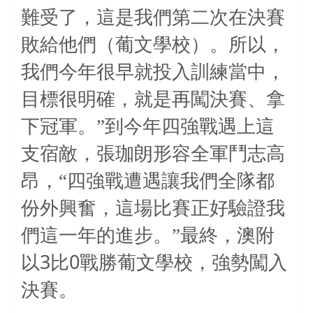
難受了，這是我們第二次在決賽
敗給他們（葡文學校）。所以，
我們今年很早就投入訓練當中，
目標很明確，就是再闖決賽、拿
下冠軍。”到今年四強戰遇上這
支宿敵，張珈朗形容全軍鬥志高
昂，“四強戰遭遇讓我們全隊都
份外興奮，這場比賽正好驗證我
們這一年的進步。”最終，澳附
3
0
以
比
戰勝葡文學校，強勢闖入
決賽。