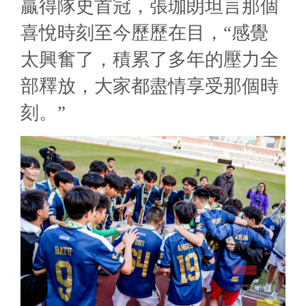
贏得隊史首冠，張珈朗坦言那個
喜悅時刻至今歷歷在目，“感覺
太興奮了，積累了多年的壓力全
部釋放，大家都盡情享受那個時
刻。”