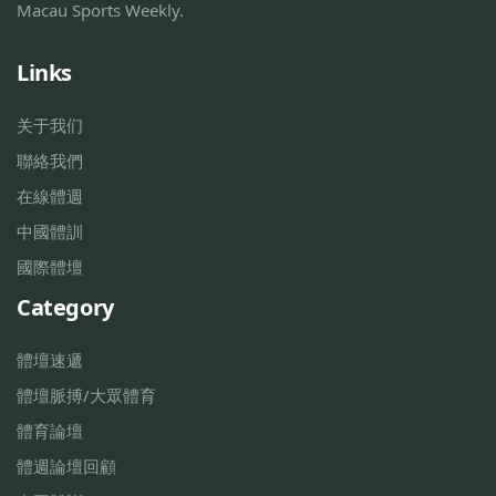
Macau Sports Weekly.
Links
关于我们
聯絡我們
在線體週
中國體訓
國際體壇
Category
體壇速遞
體壇脈搏/大眾體育
體育論壇
體週論壇回顧