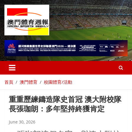
首頁
澳門體育
校園體育/活動
重重歷練鑄造隊史首冠 澳大附校隊
長張珈朗：多年堅持終獲肯定
June 30, 2026