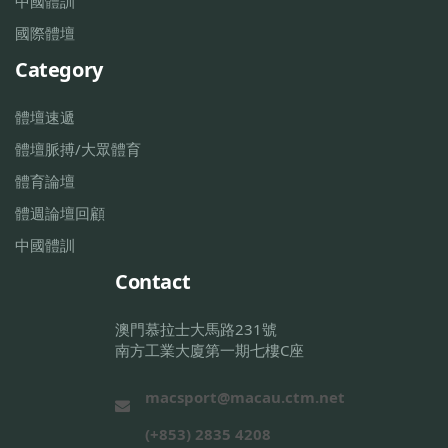
中國體訓
國際體壇
Category
體壇速遞
體壇脈搏/大眾體育
體育論壇
體週論壇回顧
中國體訓
Contact
澳門慕拉士大馬路231號
南方工業大廈第一期七樓C座
macsport@macau.ctm.net
(+853) 2835 4208