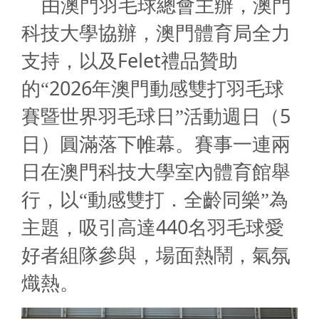
由澳門羽毛球總會主辦，澳門
科技大學協辦，澳門體育局全力
Felet
支持，以及
禮品贊助
2026
的“
年澳門動感雙打羽毛球
5
賽暨世界羽毛球日”活動週日（
日）圓滿落下帷幕。賽事一連兩
日在澳門科技大學室內體育館舉
行，以“動感雙打．全齡同樂”為
440
主題，吸引高達
名羽毛球愛
好者組隊參與，場面熱鬧，氣氛
熾熱。