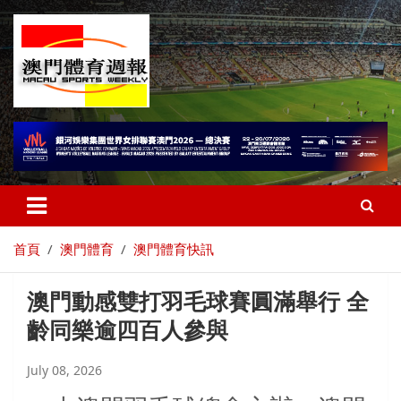
首頁
澳門體育
澳門體育快訊
澳門動感雙打羽毛球賽圓滿舉行 全
齡同樂逾四百人參與
July 08, 2026