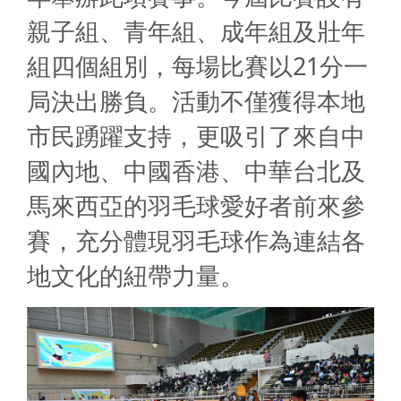
親子組、青年組、成年組及壯年
21
組四個組別，每場比賽以
分一
局決出勝負。活動不僅獲得本地
市民踴躍支持，更吸引了來自中
國內地、中國香港、中華台北及
馬來西亞的羽毛球愛好者前來參
賽，充分體現羽毛球作為連結各
地文化的紐帶力量。