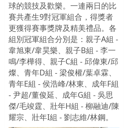
球的競技及歡樂。一連兩日的比
9
賽共產生
對冠軍組合，得獎者
更獲得賽事獎牌及精美禮品。各
A
-
組別冠軍組合分別是：親子
組
/
B
-
韋旭東
韋昊樂、親子
組
李一
/
C
-
/
鳴
李樺得、親子
組
邱偉東
邱
D
-
/
燦、青年
組
梁俊權
葉卓霖、
E
-
/
F
青年
組
侯浩峰
林東、成年
組
-
/
G
-
尹超
董俊延、成年
組
吳思
/
H
-
/
傑
毛竣霆、壯年
組
柳融迪
陳
I
-
/
耀宗、壯年
組
劉志維
林鋼。