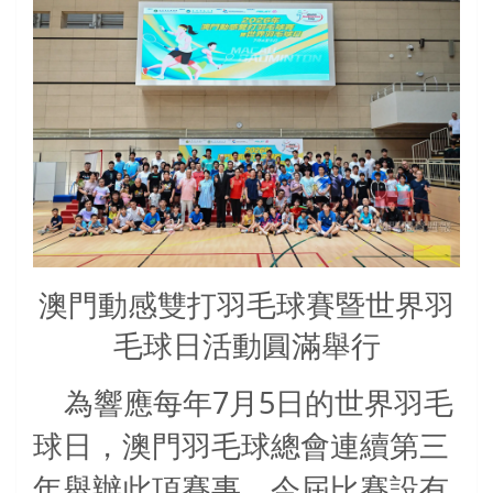
澳門動感雙打羽毛球賽暨世界羽
毛球日活動圓滿舉行
7
5
為響應每年
月
日的世界羽毛
球日，澳門羽毛球總會連續第三
年舉辦此項賽事。今屆比賽設有