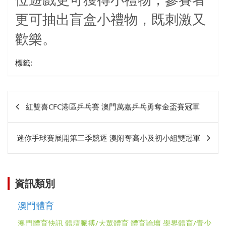
更可抽出盲盒小禮物，既刺激又
歡樂。
標籤:
文
紅雙喜CFC港區乒乓賽 澳門萬嘉乒乓勇奪金盃賽冠軍
章
相
迷你手球賽展開第三季競逐 澳附奪高小及初小組雙冠軍
關
資訊類別
澳門體育
澳門體育快訊
體壇脈搏/大眾體育
體育論壇
學界體育/青少