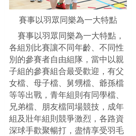
賽事以羽眾同樂為一大特點
賽事以羽眾同樂為一大特點，
各組別比賽讓不同年齡、不同性
別的參賽者自由組隊，當中以親
子組的參賽組合最受歡迎，有父
女檔、母子檔、舅甥檔、爺孫檔
等等出戰，青年組則有同學檔、
兄弟檔、朋友檔同場競技，成年
組及壯年組則競爭激烈，各路資
深球手歡聚暢打，盡情享受羽毛