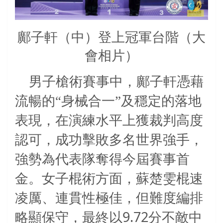
鄺子軒（中）登上冠軍台階（大
會相片）
男子槍術賽事中，鄺子軒憑藉
流暢的“身械合一”及穩定的落地
表現，在演練水平上獲裁判高度
認可，成功擊敗多名世界強手，
強勢為代表隊奪得今屆賽事首
金。女子棍術方面，蘇楚雯棍速
凌厲、連貫性極佳，但難度編排
9.72
略顯保守，最終以
分不敵中