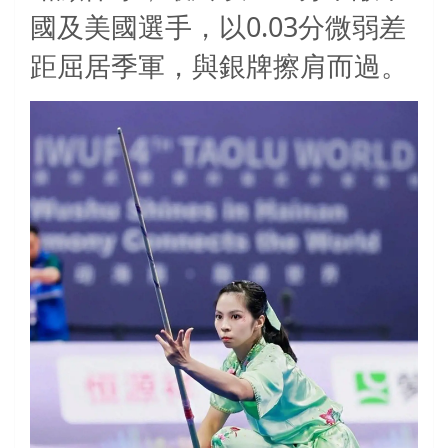
0.03
國及美國選手，以
分微弱差
距屈居季軍，與銀牌擦肩而過。