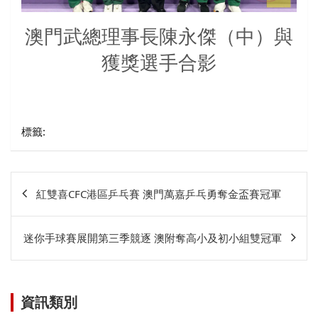
澳門武總理事長陳永傑（中）與
獲獎選手合影
標籤:
文
紅雙喜CFC港區乒乓賽 澳門萬嘉乒乓勇奪金盃賽冠軍
章
相
迷你手球賽展開第三季競逐 澳附奪高小及初小組雙冠軍
關
資訊類別