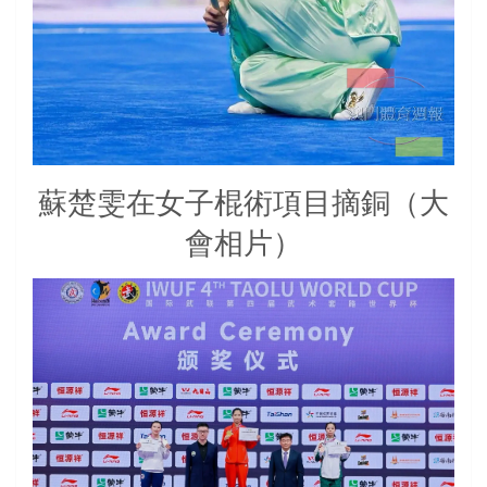
蘇楚雯在女子棍術項目摘銅（大
會相片）