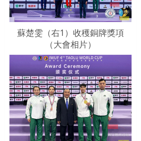
蘇楚雯（右1）收穫銅牌獎項
（大會相片）