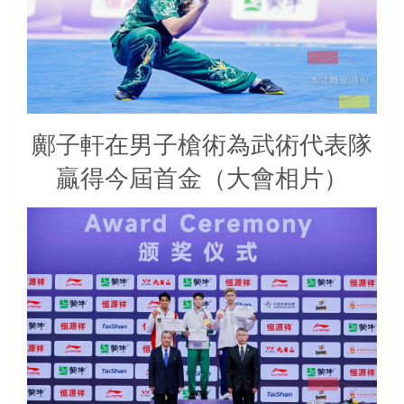
鄺子軒在男子槍術為武術代表隊
贏得今屆首金（大會相片）