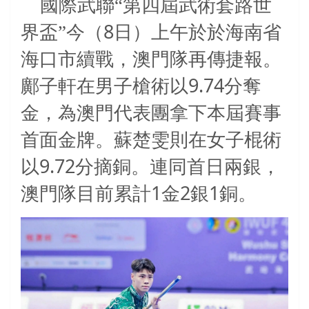
國際武聯“第四屆武術套路世
8
界盃”今（
日）上午於於海南省
海口市續戰，澳門隊再傳捷報。
9.74
鄺子軒在男子槍術以
分奪
金，為澳門代表團拿下本屆賽事
首面金牌。蘇楚雯則在女子棍術
9.72
以
分摘銅。連同首日兩銀，
1
2
1
澳門隊目前累計
金
銀
銅。