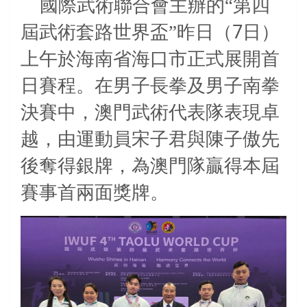
國際武術聯合會主辦的“第四
7
屆武術套路世界盃”昨日（
日）
上午於海南省海口市正式展開首
日賽程。在男子長拳及男子南拳
決賽中，澳門武術代表隊表現卓
越，由運動員宋子君與陳子傲先
後奪得銀牌，為澳門隊贏得本屆
賽事首兩面獎牌。