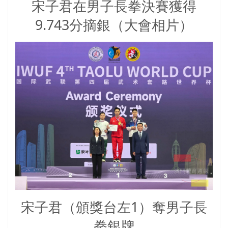
宋子君在男子長拳決賽獲得
9.743分摘銀（大會相片）
宋子君（頒獎台左1）奪男子長
拳銀牌