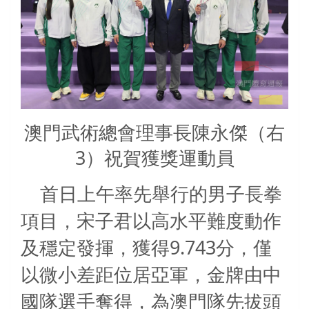
澳門武術總會理事長陳永傑（右
3）祝賀獲獎運動員
首日上午率先舉行的男子長拳
項目，宋子君以高水平難度動作
9.743
及穩定發揮，獲得
分，僅
以微小差距位居亞軍，金牌由中
國隊選手奪得，為澳門隊先拔頭