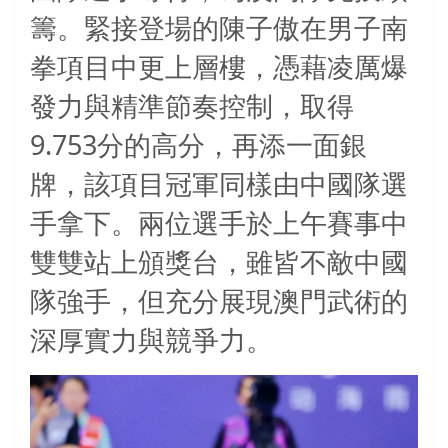
籌。緊接登場的陳子傲在男子南
拳項目中更上層樓，憑藉凌厲爆
發力與精準節奏控制，取得
9.753
分的高分，再添一面銀
牌，該項目冠軍同樣由中國隊選
手拿下。兩位選手於上午賽事中
雙雙站上頒獎台，雖皆不敵中國
隊強手，但充分展現澳門武術的
深厚實力與競爭力。