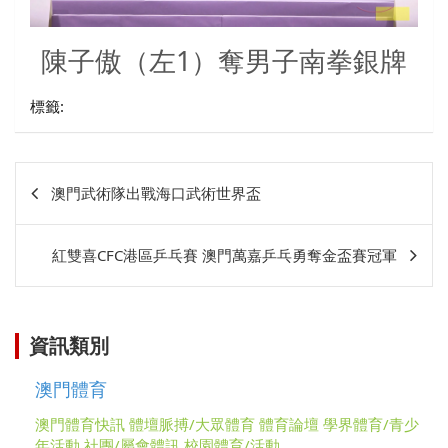
陳子傲（左1）奪男子南拳銀牌
標籤:
文
澳門武術隊出戰海口武術世界盃
章
相
紅雙喜CFC港區乒乓賽 澳門萬嘉乒乓勇奪金盃賽冠軍
關
資訊類別
澳門體育
澳門體育快訊
體壇脈搏/大眾體育
體育論壇
學界體育/青少
年活動
社團/屬會體訊
校園體育/活動