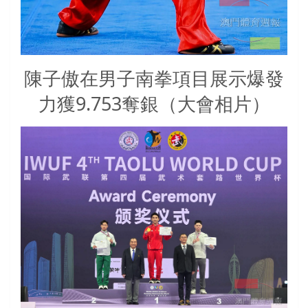
陳子傲在男子南拳項目展示爆發
力獲9.753奪銀（大會相片）