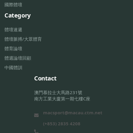
國際體壇
Category
體壇速遞
體壇脈搏/大眾體育
體育論壇
體週論壇回顧
中國體訓
Contact
澳門慕拉士大馬路231號
南方工業大廈第一期七樓C座
macsport@macau.ctm.net
(+853) 2835 4208